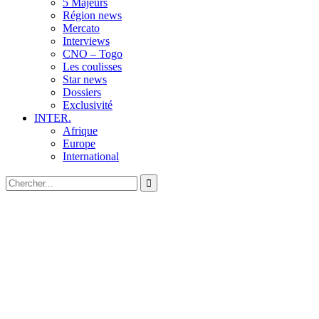
5 Majeurs
Région news
Mercato
Interviews
CNO – Togo
Les coulisses
Star news
Dossiers
Exclusivité
INTER.
Afrique
Europe
International