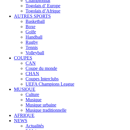
Championnat
Togolais d’ Europe
Togolais d’Afrique
AUTRES SPORTS
Basketball
Boxe
Golfe
Handball
Rugby
Tennis
Volleyball
COUPES
CAN
Coupe du monde
CHAN
Coupes Interclubs
UEFA Champions League
MUSIQUE
Culture
Musique
Musique urbaine
Musique traditionnelle
AFRIQUE
NEWS
Actualités