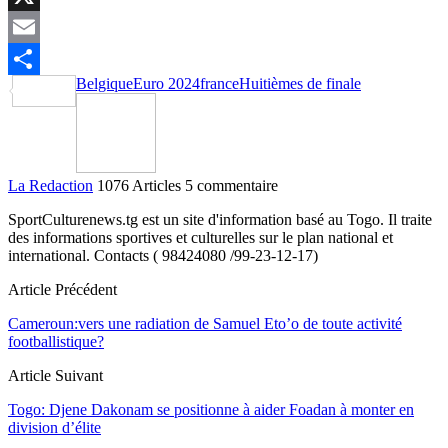
X
Email
Belgique
Euro 2024
france
Huitièmes de finale
Partager
La Redaction
1076 Articles
5 commentaire
SportCulturenews.tg est un site d'information basé au Togo. Il traite
des informations sportives et culturelles sur le plan national et
international. Contacts ( 98424080 /99-23-12-17)
Article Précédent
Cameroun:vers une radiation de Samuel Eto’o de toute activité
footballistique?
Article Suivant
Togo: Djene Dakonam se positionne à aider Foadan à monter en
division d’élite