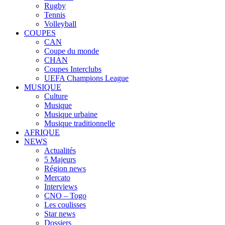
Rugby
Tennis
Volleyball
COUPES
CAN
Coupe du monde
CHAN
Coupes Interclubs
UEFA Champions League
MUSIQUE
Culture
Musique
Musique urbaine
Musique traditionnelle
AFRIQUE
NEWS
Actualités
5 Majeurs
Région news
Mercato
Interviews
CNO – Togo
Les coulisses
Star news
Dossiers