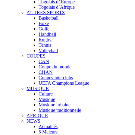
Togolais d’ Europe
Togolais d’Afrique
AUTRES SPORTS
Basketball
Boxe
Golfe
Handball
Rugby
Tennis
Volleyball
COUPES
CAN
Coupe du monde
CHAN
Coupes Interclubs
UEFA Champions League
MUSIQUE
Culture
Musique
Musique urbaine
Musique traditionnelle
AFRIQUE
NEWS
Actualités
5 Majeurs