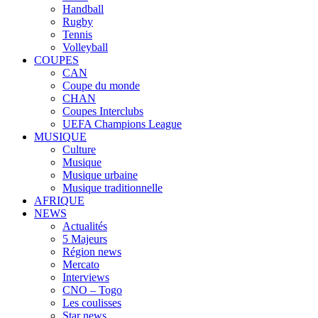
Handball
Rugby
Tennis
Volleyball
COUPES
CAN
Coupe du monde
CHAN
Coupes Interclubs
UEFA Champions League
MUSIQUE
Culture
Musique
Musique urbaine
Musique traditionnelle
AFRIQUE
NEWS
Actualités
5 Majeurs
Région news
Mercato
Interviews
CNO – Togo
Les coulisses
Star news