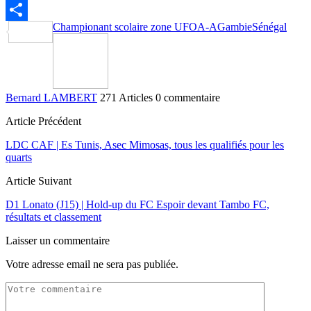
Email
Championant scolaire zone UFOA-A
Gambie
Sénégal
Partager
Bernard LAMBERT
271 Articles
0 commentaire
Article Précédent
LDC CAF | Es Tunis, Asec Mimosas, tous les qualifiés pour les
quarts
Article Suivant
D1 Lonato (J15) | Hold-up du FC Espoir devant Tambo FC,
résultats et classement
Laisser un commentaire
Votre adresse email ne sera pas publiée.