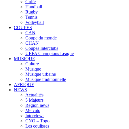
Golfe
Handball
Rugby
Tennis
Volleyball
COUPES
CAN
Coupe du monde
CHAN
Coupes Interclubs
UEFA Champions League
MUSIQUE
Culture
Musique
Musique urbaine
Musique traditionnelle
AFRIQUE
NEWS
Actualités
5 Majeurs
Région news
Mercato
Interviews
CNO – Togo
Les coulisses