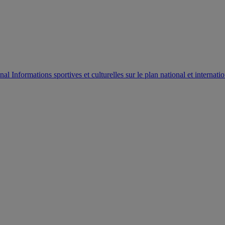
AUTORISATION DE LA HAAC N°0134/HAAC/12-2025/PL/
Informations sportives et culturelles sur le plan national et internatio