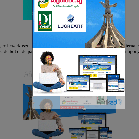
ayer Leverkusen Jeremy Frimpong . Âgé seulement de 23ans, l’internatio
but et de passe décisive à partir de 10 ). En effet, Jeremy Frimpong to