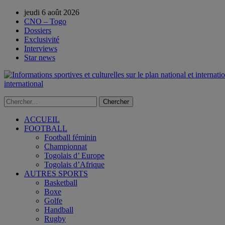
jeudi 6 août 2026
CNO – Togo
Dossiers
Exclusivité
Interviews
Star news
international
ACCUEIL
FOOTBALL
Football féminin
Championnat
Togolais d’ Europe
Togolais d’Afrique
AUTRES SPORTS
Basketball
Boxe
Golfe
Handball
Rugby