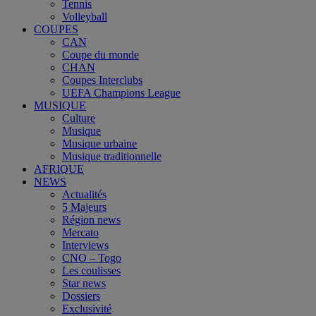
Tennis
Volleyball
COUPES
CAN
Coupe du monde
CHAN
Coupes Interclubs
UEFA Champions League
MUSIQUE
Culture
Musique
Musique urbaine
Musique traditionnelle
AFRIQUE
NEWS
Actualités
5 Majeurs
Région news
Mercato
Interviews
CNO – Togo
Les coulisses
Star news
Dossiers
Exclusivité