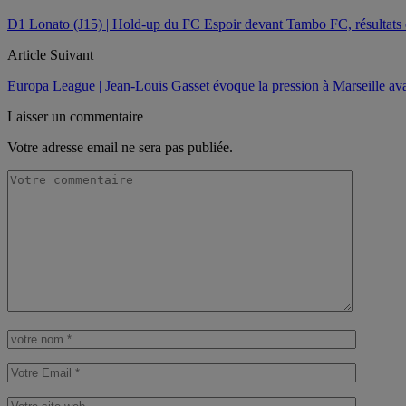
D1 Lonato (J15) | Hold-up du FC Espoir devant Tambo FC, résultats 
Article Suivant
Europa League | Jean-Louis Gasset évoque la pression à Marseille avan
Laisser un commentaire
Votre adresse email ne sera pas publiée.