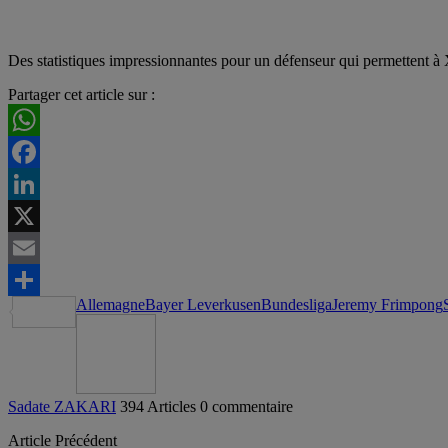
Des statistiques impressionnantes pour un défenseur qui permettent à 
Partager cet article sur :
WhatsApp
Facebook
LinkedIn
X
Email
Allemagne
Bayer Leverkusen
Bundesliga
Jeremy Frimpong
Partager
Sadate ZAKARI
394 Articles
0 commentaire
Article Précédent