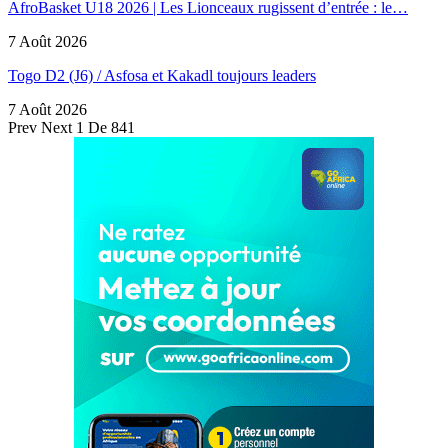
AfroBasket U18 2026 | Les Lionceaux rugissent d’entrée : le…
7 Août 2026
Togo D2 (J6) / Asfosa et Kakadl toujours leaders
7 Août 2026
Prev
Next
1 De 841