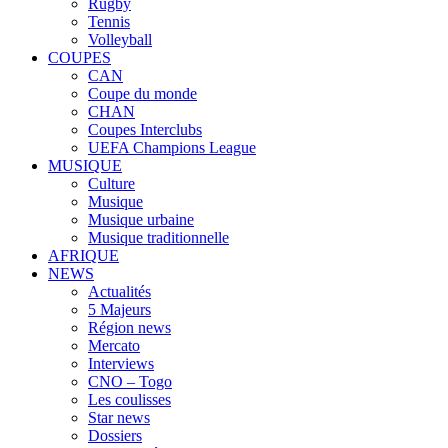
Rugby
Tennis
Volleyball
COUPES
CAN
Coupe du monde
CHAN
Coupes Interclubs
UEFA Champions League
MUSIQUE
Culture
Musique
Musique urbaine
Musique traditionnelle
AFRIQUE
NEWS
Actualités
5 Majeurs
Région news
Mercato
Interviews
CNO – Togo
Les coulisses
Star news
Dossiers