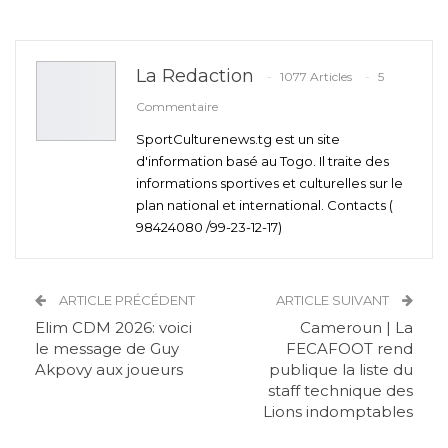
La Redaction
1077 Articles
5
Commentaire
SportCulturenews.tg est un site
d'information basé au Togo. Il traite des
informations sportives et culturelles sur le
plan national et international. Contacts (
98424080 /99-23-12-17)
ARTICLE PRÉCÉDENT
ARTICLE SUIVANT
Elim CDM 2026: voici
Cameroun | La
le message de Guy
FECAFOOT rend
Akpovy aux joueurs
publique la liste du
staff technique des
Lions indomptables