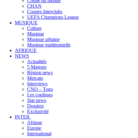
Coupe du monde
CHAN
Coupes Interclubs
UEFA Champions League
MUSIQUE
Culture
Musique
Musique urbaine
Musique traditionnelle
AFRIQUE
NEWS
Actualités
5 Majeurs
Région news
Mercato
Interviews
CNO – Togo
Les coulisses
Star news
Dossiers
Exclusivité
INTER.
Afrique
Europe
International