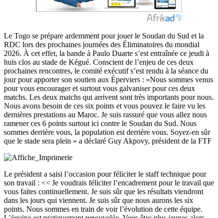
Le Togo se prépare ardemment pour jouer le Soudan du Sud et la
RDC lors des prochaines journées des Éliminatoires du mondial
2026. À cet effet, la bande à Paulo Duarte s’est entraînée ce jeudi à
huis clos au stade de Kégué. Conscient de l’enjeu de ces deux
prochaines rencontres, le comité exécutif s’est rendu à la séance du
jour pour apporter son soutien aux Éperviers : »Nous sommes venus
pour vous encourager et surtout vous galvaniser pour ces deux
matchs. Les deux matchs qui arrivent sont très importants pour nous.
Nous avons besoin de ces six points et vous pouvez le faire vu les
dernières prestations au Maroc. Je suis rassuré que vous allez nous
ramener ces 6 points surtout ici contre le Soudan du Sud. Nous
sommes derrière vous, la population est derrière vous. Soyez-en sûr
que le stade sera plein » a déclaré Guy Akpovy, président de la FTF
Le président a saisi l’occasion pour féliciter le staff technique pour
son travail : << Je voudrais féliciter l’encadrement pour le travail que
vous faites continuellement. Je suis sûr que les résultats viendront
dans les jours qui viennent. Je suis sûr que nous aurons les six
points. Nous sommes en train de voir l’évolution de cette équipe.
L’équipe est pratiquement renouvelée. Vous êtes plus jeunes alors