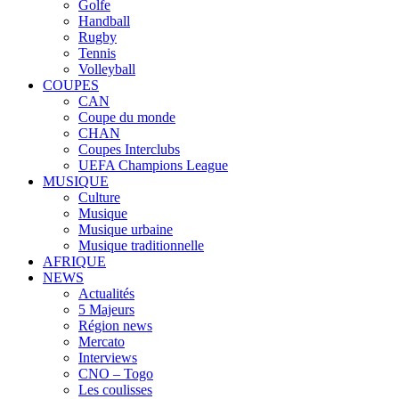
Golfe
Handball
Rugby
Tennis
Volleyball
COUPES
CAN
Coupe du monde
CHAN
Coupes Interclubs
UEFA Champions League
MUSIQUE
Culture
Musique
Musique urbaine
Musique traditionnelle
AFRIQUE
NEWS
Actualités
5 Majeurs
Région news
Mercato
Interviews
CNO – Togo
Les coulisses