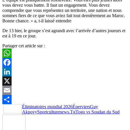
vous devez vous battre. Il faut un engagement. Vous devez
comprendre que vous représentez un territoire, une nation et nous
sommes fiers de ce que vous aviez fait tout dernièrement au Maroc.
Bonne chance. » a, t-il laissé entendre
De 13 hier, le groupe s’est agrandi avec l’arrivée d’autres joueurs et
est à 19 en ce jour.
Partager cet article sur :
WhatsApp
Facebook
LinkedIn
X
Email
Éliminatoires mondial 2026
Éperviers
Guy
Partager
Akpovy
Sportculturenews.Tg
Togo vs Soudan du Sud