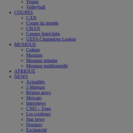
Tennis
Volleyball
COUPES
CAN
Coupe du monde
CHAN
Coupes Interclubs
UEFA Champions League
MUSIQUE
Culture
Musique
Musique urbaine
Musique traditionnelle
AFRIQUE
NEWS
Actualités
5 Majeurs
Région news
Mercato
Interviews
CNO – Togo
Les coulisses
Star news
Dossiers
Exclusivité