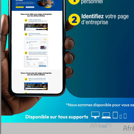
appréciée par les acteurs du football camérounais y compris le chef de l’
 l’équipe fanion du Cameroun et préfère exclure Samuel Eto’o.