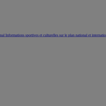
AUTORISATION DE LA HAAC N°0134/HAAC/12-2025/PL/
Informations sportives et culturelles sur le plan national et internatio