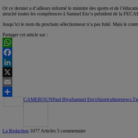
Or ce dernier a d’ailleurs informé le ministre des sports et de l’éduc
arraché toutes les compétences à Samuel Eto’o président de la FEC
Jusqu’ici le nom du prochain sélectionneur n’a pas fuité. Mais le contr
Partager cet article sur :
WhatsApp
Facebook
LinkedIn
X
Email
CAMEROUN
Paul Biya
Samuel Eto'o
Sportculturenews.Tg
Partager
La Redaction
1077 Articles
5 commentaire