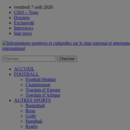
vendredi 7 août 2026
CNO – Togo
Dossiers
Exclusivité
Interviews
Star news
international
ACCUEIL
FOOTBALL
Football féminin
Championnat
Togolais d’ Europe
Togolais d’Afrique
AUTRES SPORTS
Basketball
Boxe
Golfe
Handball
Rugby