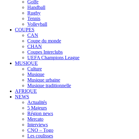
Golfe
Handball
Rugby
Tennis
Volleyball
COUPES
CAN
Coupe du monde
CHAN
Coupes Interclubs
UEFA Champions League
MUSIQUE
Culture
Musique
Musique urbaine
Musique traditionnelle
AFRIQUE
NEWS
Actualités
5 Majeurs
Région news
Mercato
Interviews
CNO – Togo
Les coulisses