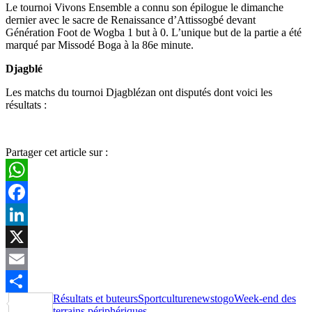
Le tournoi Vivons Ensemble a connu son épilogue le dimanche
dernier avec le sacre de Renaissance d’Attissogbé devant
Génération Foot de Wogba 1 but à 0. L’unique but de la partie a été
marqué par Missodé Boga à la 86e minute.
Djagblé
Les matchs du tournoi Djagblézan ont disputés dont voici les
résultats :
Partager cet article sur :
WhatsApp
Facebook
LinkedIn
X
Email
Résultats et buteurs
Sportculturenews
togo
Week-end des
Partager
terrains périphériques