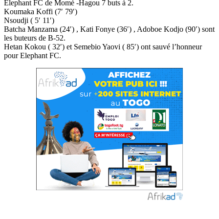
Elephant FC de Momé -Hagou 7 buts à 2.
Koumaka Koffi (7′ 79′)
Nsoudji ( 5′ 11′)
Batcha Manzama (24′) , Kati Fonye (36′) , Adoboe Kodjo (90′) sont
les buteurs de B-52.
Hetan Kokou ( 32′) et Semebio Yaovi ( 85′) ont sauvé l’honneur
pour Elephant FC.