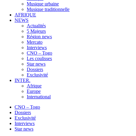
Musique urbaine
Musique traditionnelle
AFRIQUE
NEWS
Actualités
5 Majeurs
Région news
Mercato
Interviews
CNO – Togo
Les coulisses
Star news
Dossiers
Exclusivité
INTER.
Afrique
Europe
International
CNO – Togo
Dossiers
Exclusivité
Interviews
Star news