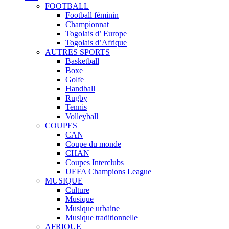
FOOTBALL
Football féminin
Championnat
Togolais d’ Europe
Togolais d’Afrique
AUTRES SPORTS
Basketball
Boxe
Golfe
Handball
Rugby
Tennis
Volleyball
COUPES
CAN
Coupe du monde
CHAN
Coupes Interclubs
UEFA Champions League
MUSIQUE
Culture
Musique
Musique urbaine
Musique traditionnelle
AFRIQUE