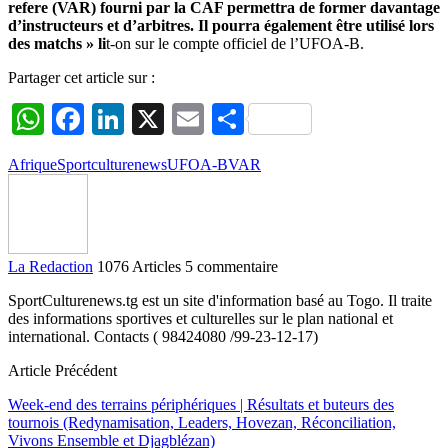
refere (VAR) fourni par la CAF permettra de former davantage
d’instructeurs et d’arbitres. Il pourra également être utilisé lors
des matchs » li
t-on sur le compte officiel de l’UFOA-B.
Partager cet article sur :
WhatsApp
Facebook
LinkedIn
X
Email
Partager
Afrique
Sportculturenews
UFOA-B
VAR
La Redaction
1076 Articles
5 commentaire
SportCulturenews.tg est un site d'information basé au Togo. Il traite
des informations sportives et culturelles sur le plan national et
international. Contacts ( 98424080 /99-23-12-17)
Article Précédent
Week-end des terrains périphériques | Résultats et buteurs des
tournois (Redynamisation, Leaders, Hovezan, Réconciliation,
Vivons Ensemble et Djagblézan)