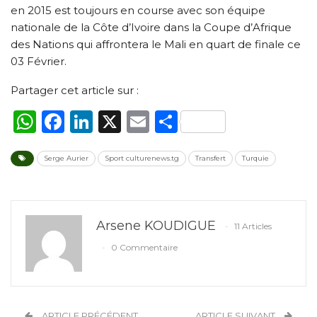
en 2015 est toujours en course avec son équipe
nationale de la Côte d’Ivoire dans la Coupe d’Afrique
des Nations qui affrontera le Mali en quart de finale ce
03 Février.
Partager cet article sur :
WhatsApp
Facebook
LinkedIn
X
Email
Partager
Serge Aurier
Sport culturenews.tg
Transfert
Turquie
Arsene KOUDIGUE
11 Articles
0 Commentaire
ARTICLE PRÉCÉDENT
ARTICLE SUIVANT