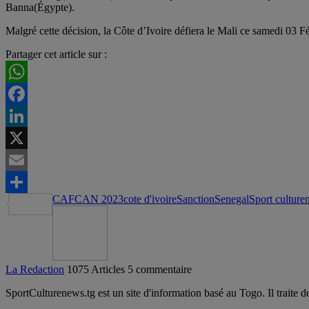
Banna(Égypte).
Malgré cette décision, la Côte d’Ivoire défiera le Mali ce samedi 03 Fé
Partager cet article sur :
WhatsApp
Facebook
LinkedIn
X
Email
CAF
CAN 2023
cote d'ivoire
Sanction
Senegal
Sport culture
Partager
La Redaction
1075 Articles
5 commentaire
SportCulturenews.tg est un site d'information basé au Togo. Il traite d