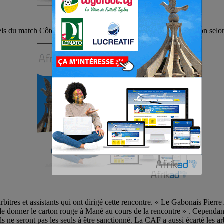
els du match Côte d’Ivoire- Sénégal pour la suite de la compétition sel
arbitres et assistants qui ont dirigé cette rencontre. « Le Gabonais Pierr
ssi de donner le carton rouge à Mané au cours de la rencontre » . Cependa
Ils ne seront pas les seuls à être sanctionné. La CAF a aussi écarté 