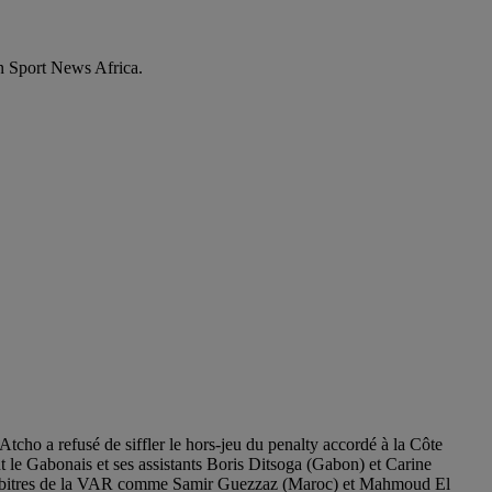
on Sport News Africa.
e Atcho a refusé de siffler le hors-jeu du penalty accordé à la Côte
nt le Gabonais et ses assistants Boris Ditsoga (Gabon) et Carine
les arbitres de la VAR comme Samir Guezzaz (Maroc) et Mahmoud El