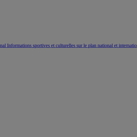
AUTORISATION DE LA HAAC N°0134/HAAC/12-2025/PL/
Informations sportives et culturelles sur le plan national et internatio