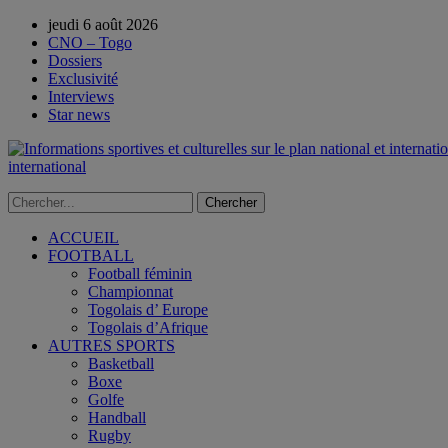
jeudi 6 août 2026
CNO – Togo
Dossiers
Exclusivité
Interviews
Star news
international
ACCUEIL
FOOTBALL
Football féminin
Championnat
Togolais d’ Europe
Togolais d’Afrique
AUTRES SPORTS
Basketball
Boxe
Golfe
Handball
Rugby