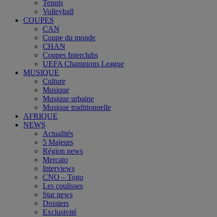
Tennis
Volleyball
COUPES
CAN
Coupe du monde
CHAN
Coupes Interclubs
UEFA Champions League
MUSIQUE
Culture
Musique
Musique urbaine
Musique traditionnelle
AFRIQUE
NEWS
Actualités
5 Majeurs
Région news
Mercato
Interviews
CNO – Togo
Les coulisses
Star news
Dossiers
Exclusivité