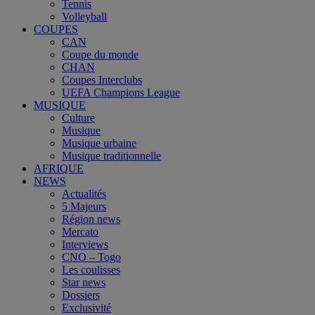
Tennis
Volleyball
COUPES
CAN
Coupe du monde
CHAN
Coupes Interclubs
UEFA Champions League
MUSIQUE
Culture
Musique
Musique urbaine
Musique traditionnelle
AFRIQUE
NEWS
Actualités
5 Majeurs
Région news
Mercato
Interviews
CNO – Togo
Les coulisses
Star news
Dossiers
Exclusivité