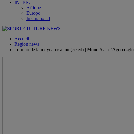
INTER.
Afrique
Europe
International
Accueil
Région news
Tournoi de la redynamisation (2e éd) | Mono Star d’Agomé-glozo