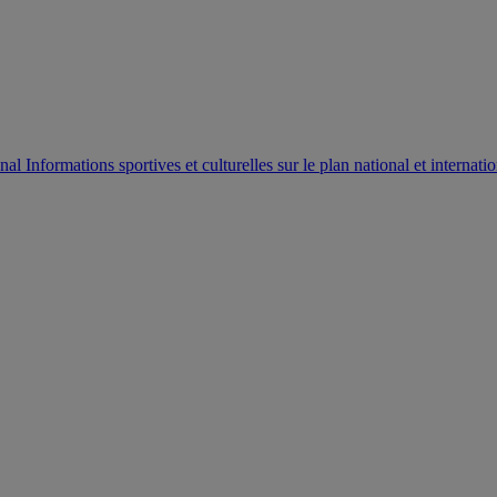
AUTORISATION DE LA HAAC N°0134/HAAC/12-2025/PL/
Informations sportives et culturelles sur le plan national et internatio