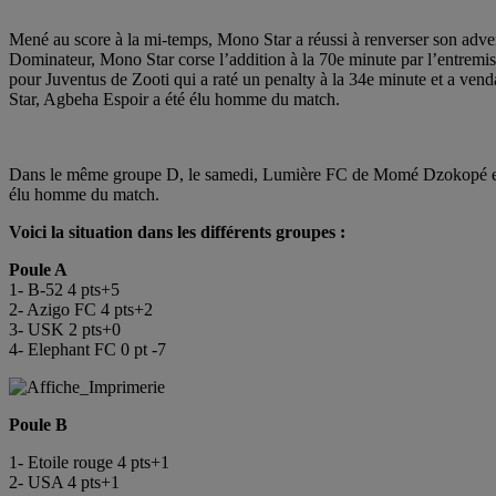
Mené au score à la mi-temps, Mono Star a réussi à renverser son adver
Dominateur, Mono Star corse l’addition à la 70e minute par l’entremise
pour Juventus de Zooti qui a raté un penalty à la 34e minute et a ve
Star, Agbeha Espoir a été élu homme du match.
Dans le même groupe D, le samedi, Lumière FC de Momé Dzokopé et HK
élu homme du match.
Voici la situation dans les différents groupes :
Poule A
1- B-52 4 pts+5
2- Azigo FC 4 pts+2
3- USK 2 pts+0
4- Elephant FC 0 pt -7
Poule B
1- Etoile rouge 4 pts+1
2- USA 4 pts+1