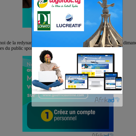
rnoi de la redynamisation trophée Antoine Sedjro a été disputé ce dim
es du public sportif.