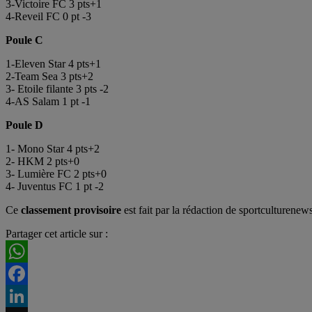
3-Victoire FC 3 pts+1
4-Reveil FC 0 pt -3
Poule C
1-Eleven Star 4 pts+1
2-Team Sea 3 pts+2
3- Etoile filante 3 pts -2
4-AS Salam 1 pt -1
Poule D
1- Mono Star 4 pts+2
2- HKM 2 pts+0
3- Lumière FC 2 pts+0
4- Juventus FC 1 pt -2
Ce
classement provisoire
est fait par la rédaction de sportculturenew
Partager cet article sur :
WhatsApp
Facebook