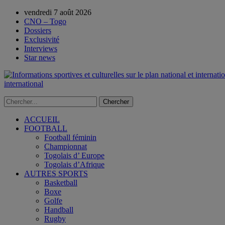
vendredi 7 août 2026
CNO – Togo
Dossiers
Exclusivité
Interviews
Star news
international
ACCUEIL
FOOTBALL
Football féminin
Championnat
Togolais d’ Europe
Togolais d’Afrique
AUTRES SPORTS
Basketball
Boxe
Golfe
Handball
Rugby