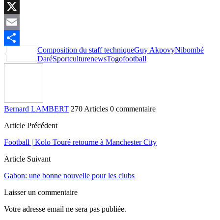
LinkedIn
X
Email
Composition du staff technique
Guy Akpovy
Nibombé
Partager
Daré
Sportculturenews
Togofootball
Bernard LAMBERT
270 Articles
0 commentaire
Article Précédent
Football | Kolo Touré retourne à Manchester City
Article Suivant
Gabon: une bonne nouvelle pour les clubs
Laisser un commentaire
Votre adresse email ne sera pas publiée.