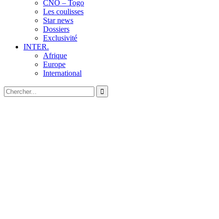
CNO – Togo
Les coulisses
Star news
Dossiers
Exclusivité
INTER.
Afrique
Europe
International