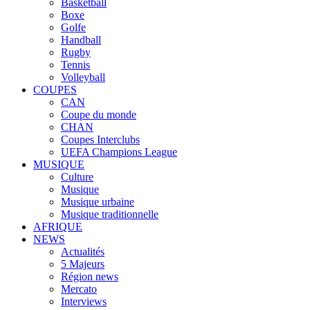
Basketball
Boxe
Golfe
Handball
Rugby
Tennis
Volleyball
COUPES
CAN
Coupe du monde
CHAN
Coupes Interclubs
UEFA Champions League
MUSIQUE
Culture
Musique
Musique urbaine
Musique traditionnelle
AFRIQUE
NEWS
Actualités
5 Majeurs
Région news
Mercato
Interviews