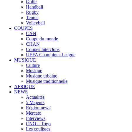
Golfe
Handball
Rugby
Tennis
Volleyball
COUPES
CAN
Coupe du monde
CHAN
Coupes Interclubs
UEFA Champions League
MUSIQUE
Culture
Musique
Musique urbaine
Musique traditionnelle
AFRIQUE
NEWS
Actualités
5 Majeurs
Région news
Mercato
Interviews
CNO – Togo
Les coulisses