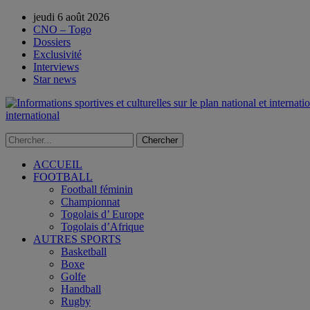
jeudi 6 août 2026
CNO – Togo
Dossiers
Exclusivité
Interviews
Star news
international
ACCUEIL
FOOTBALL
Football féminin
Championnat
Togolais d’ Europe
Togolais d’Afrique
AUTRES SPORTS
Basketball
Boxe
Golfe
Handball
Rugby