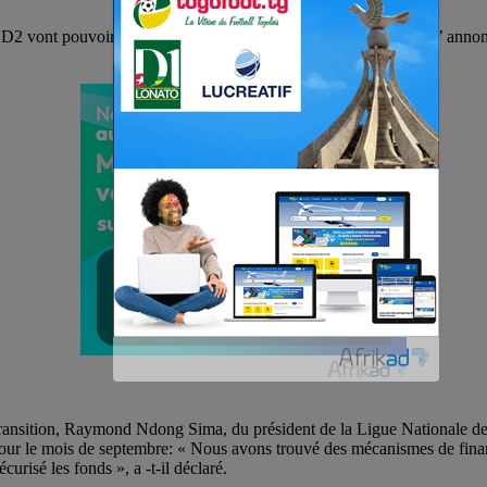
D2 vont pouvoir reprendre en septembre prochain au Gabon . L’ annonce 
la transition, Raymond Ndong Sima, du président de la Ligue Nationale 
ur le mois de septembre: « Nous avons trouvé des mécanismes de finan
risé les fonds », a -t-il déclaré.