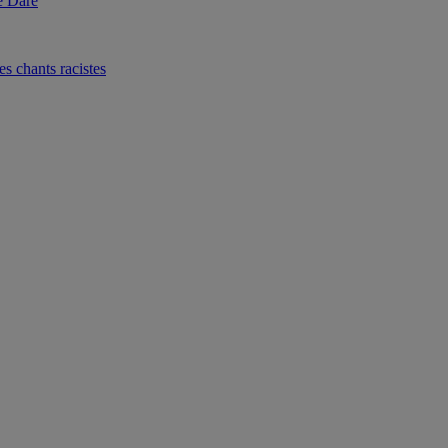
é Daré
 chants racistes