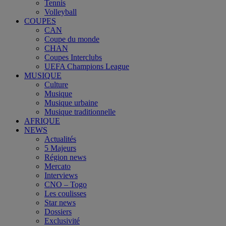
Tennis
Volleyball
COUPES
CAN
Coupe du monde
CHAN
Coupes Interclubs
UEFA Champions League
MUSIQUE
Culture
Musique
Musique urbaine
Musique traditionnelle
AFRIQUE
NEWS
Actualités
5 Majeurs
Région news
Mercato
Interviews
CNO – Togo
Les coulisses
Star news
Dossiers
Exclusivité