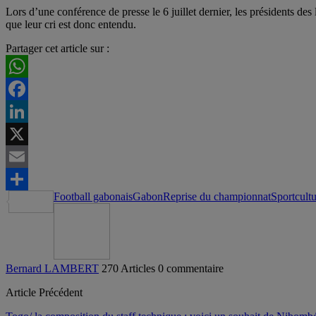
Lors d’une conférence de presse le 6 juillet dernier, les présidents d
que leur cri est donc entendu.
Partager cet article sur :
WhatsApp
Facebook
LinkedIn
X
Email
Football gabonais
Gabon
Reprise du championnat
Sportcult
Partager
Bernard LAMBERT
270 Articles
0 commentaire
Article Précédent