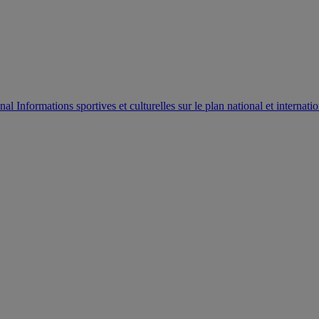
AUTORISATION DE LA HAAC N°0134/HAAC/12-2025/PL/
Informations sportives et culturelles sur le plan national et internatio