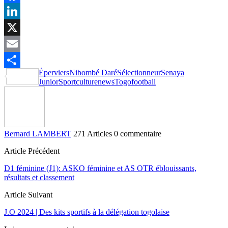
Facebook
LinkedIn
X
Email
Éperviers
Nibombé Daré
Sélectionneur
Senaya
Partager
Junior
Sportculturenews
Togofootball
Bernard LAMBERT
271 Articles
0 commentaire
Article Précédent
D1 féminine (J1): ASKO féminine et AS OTR éblouissants,
résultats et classement
Article Suivant
J.O 2024 | Des kits sportifs à la délégation togolaise