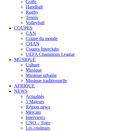
Golfe
Handball
Rugby
Tennis
Volleyball
COUPES
CAN
Coupe du monde
CHAN
Coupes Interclubs
UEFA Champions League
MUSIQUE
Culture
Musique
Musique urbaine
Musique traditionnelle
AFRIQUE
NEWS
Actualités
5 Majeurs
Région news
Mercato
Interviews
CNO – Togo
Les coulisses