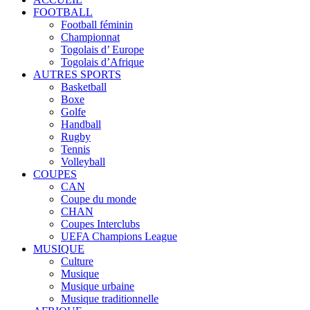
FOOTBALL
Football féminin
Championnat
Togolais d’ Europe
Togolais d’Afrique
AUTRES SPORTS
Basketball
Boxe
Golfe
Handball
Rugby
Tennis
Volleyball
COUPES
CAN
Coupe du monde
CHAN
Coupes Interclubs
UEFA Champions League
MUSIQUE
Culture
Musique
Musique urbaine
Musique traditionnelle