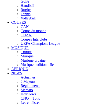
Golfe
Handball
Rugby
Tennis
Volleyball
COUPES
CAN
Coupe du monde
CHAN
Coupes Interclubs
UEFA Champions League
MUSIQUE
Culture
Musique
Musique urbaine
Musique traditionnelle
AFRIQUE
NEWS
Actualités
5 Majeurs
Région news
Mercato
Interviews
CNO – Togo
Les coulisses