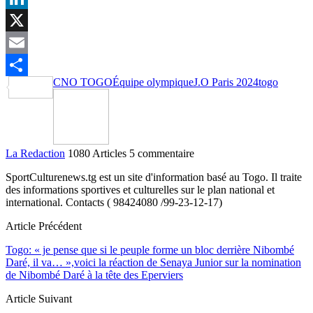
LinkedIn
X
Email
CNO TOGO
Équipe olympique
J.O Paris 2024
togo
Partager
La Redaction
1080 Articles
5 commentaire
SportCulturenews.tg est un site d'information basé au Togo. Il traite
des informations sportives et culturelles sur le plan national et
international. Contacts ( 98424080 /99-23-12-17)
Article Précédent
Togo: « je pense que si le peuple forme un bloc derrière Nibombé
Daré, il va… »,voici la réaction de Senaya Junior sur la nomination
de Nibombé Daré à la tête des Eperviers
Article Suivant