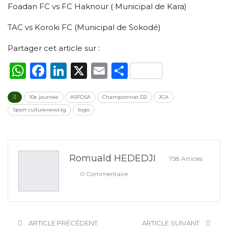
Foadan FC vs FC Haknour ( Municipal de Kara)
TAC vs Koroki FC (Municipal de Sokodé)
Partager cet article sur :
WhatsApp
Facebook
LinkedIn
X
Email
Partager
10e journée
ASFOSA
Championnat D2
JCA
Sport culturenews.tg
togo
Romuald HEDEDJI
758 Articles
0 Commentaire
ARTICLE PRÉCÉDENT
ARTICLE SUIVANT