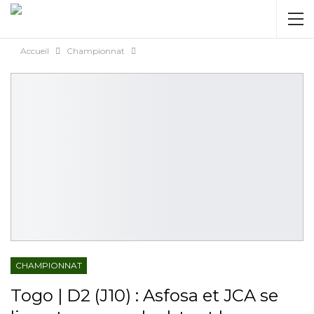
AUTORISATION DE LA HAAC N°0134/HAAC/12-
2025/PL/P
Accueil
Championnat
CHAMPIONNAT
Togo | D2 (J10) : Asfosa et JCA se