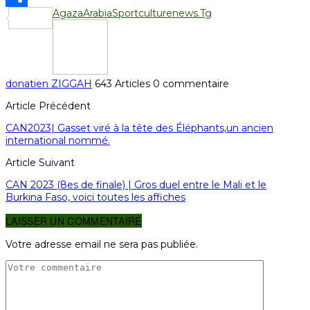
Agaza
Arabia
Sportculturenews.Tg
Partager
donatien ZIGGAH
643 Articles
0 commentaire
Article Précédent
CAN2023| Gasset viré à la tête des Éléphants,un ancien
international nommé.
Article Suivant
CAN 2023 (8es de finale) | Gros duel entre le Mali et le
Burkina Faso, voici toutes les affiches
LAISSER UN COMMENTAIRE
Votre adresse email ne sera pas publiée.