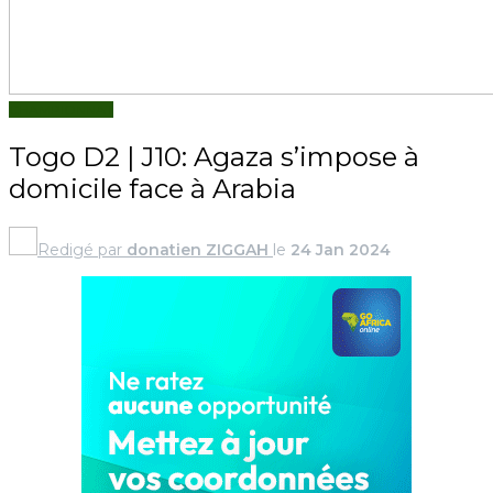
CHAMPIONNAT
Togo D2 | J10: Agaza s’impose à
domicile face à Arabia
Redigé par
donatien ZIGGAH
le
24 Jan 2024