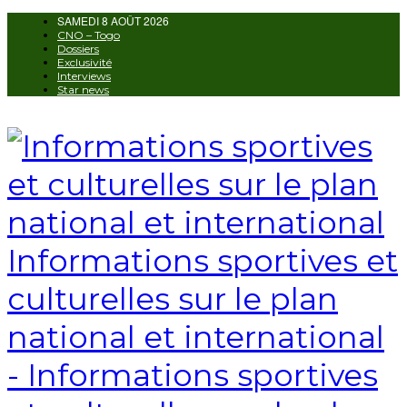
SAMEDI 8 AOÛT 2026
AUTORISATION DE LA HAAC N°0134/H
CNO – Togo
Dossiers
Exclusivité
Interviews
Star news
Informations sportives et
culturelles sur le plan
national et international
- Informations sportives