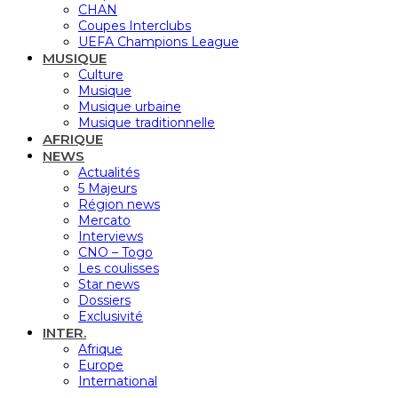
CHAN
Coupes Interclubs
UEFA Champions League
MUSIQUE
Culture
Musique
Musique urbaine
Musique traditionnelle
AFRIQUE
NEWS
Actualités
5 Majeurs
Région news
Mercato
Interviews
CNO – Togo
Les coulisses
Star news
Dossiers
Exclusivité
INTER.
Afrique
Europe
International