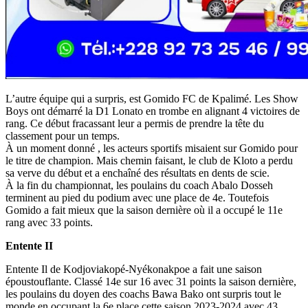
L’autre équipe qui a surpris, est Gomido FC de Kpalimé. Les Show
Boys ont démarré la D1 Lonato en trombe en alignant 4 victoires de
rang. Ce début fracassant leur a permis de prendre la tête du
classement pour un temps.
À un moment donné , les acteurs sportifs misaient sur Gomido pour
le titre de champion. Mais chemin faisant, le club de Kloto a perdu
sa verve du début et a enchaîné des résultats en dents de scie.
À la fin du championnat, les poulains du coach Abalo Dosseh
terminent au pied du podium avec une place de 4e. Toutefois
Gomido a fait mieux que la saison dernière où il a occupé le 11e
rang avec 33 points.
Entente II
Entente Il de Kodjoviakopé-Nyékonakpoe a fait une saison
époustouflante. Classé 14e sur 16 avec 31 points la saison dernière,
les poulains du doyen des coachs Bawa Bako ont surpris tout le
monde en occupant la 6e place cette saison 2023-2024 avec 43