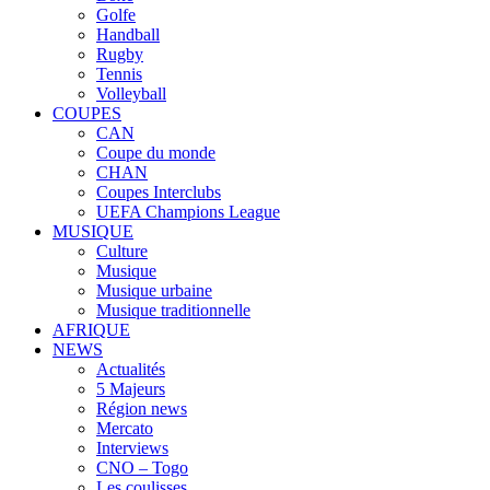
Golfe
Handball
Rugby
Tennis
Volleyball
COUPES
CAN
Coupe du monde
CHAN
Coupes Interclubs
UEFA Champions League
MUSIQUE
Culture
Musique
Musique urbaine
Musique traditionnelle
AFRIQUE
NEWS
Actualités
5 Majeurs
Région news
Mercato
Interviews
CNO – Togo
Les coulisses