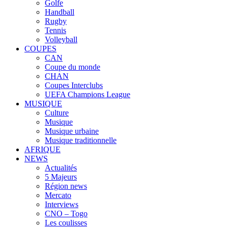
Golfe
Handball
Rugby
Tennis
Volleyball
COUPES
CAN
Coupe du monde
CHAN
Coupes Interclubs
UEFA Champions League
MUSIQUE
Culture
Musique
Musique urbaine
Musique traditionnelle
AFRIQUE
NEWS
Actualités
5 Majeurs
Région news
Mercato
Interviews
CNO – Togo
Les coulisses