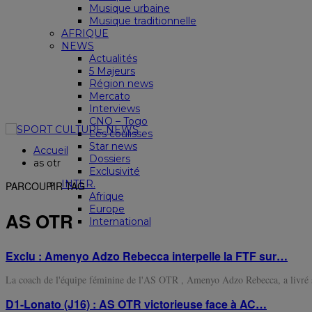
Musique urbaine
Musique traditionnelle
AFRIQUE
NEWS
Actualités
5 Majeurs
Région news
Mercato
Interviews
CNO – Togo
Les coulisses
Star news
Accueil
Dossiers
as otr
Exclusivité
INTER.
PARCOURIR TAG
Afrique
Europe
AS OTR
International
Exclu : Amenyo Adzo Rebecca interpelle la FTF sur…
La coach de l'équipe féminine de l'AS OTR , Amenyo Adzo Rebecca, a livré s
D1-Lonato (J16) : AS OTR victorieuse face à AC…