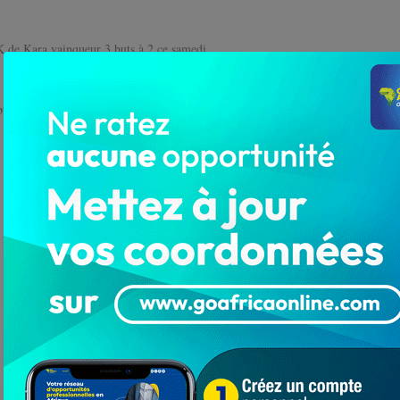
K de Kara vainqueur 3 buts à 2 ce samedi…
 buts à 2 ce samedi 14 décembre à…