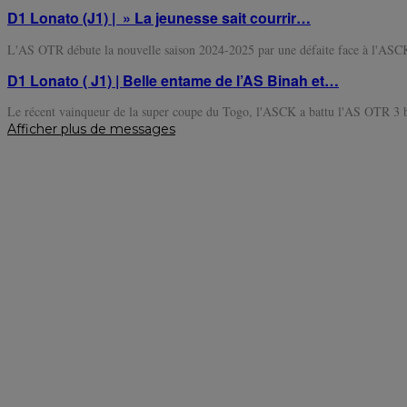
D1 Lonato (J1) | » La jeunesse sait courrir…
L'AS OTR débute la nouvelle saison 2024-2025 par une défaite face à l'ASC
D1 Lonato ( J1) | Belle entame de l’AS Binah et…
Le récent vainqueur de la super coupe du Togo, l'ASCK a battu l'AS OTR 3
Afficher plus de messages