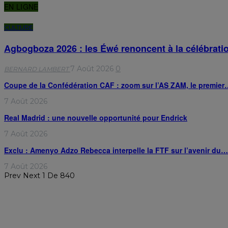
EN LIGNE
CULTURE
Agbogboza 2026 : les Éwé renoncent à la célébrat
7 Août 2026
0
BERNARD LAMBERT
Coupe de la Confédération CAF : zoom sur l’AS ZAM, le premier
7 Août 2026
Real Madrid : une nouvelle opportunité pour Endrick
7 Août 2026
Exclu : Amenyo Adzo Rebecca interpelle la FTF sur l’avenir du…
7 Août 2026
Prev
Next
1 De 840