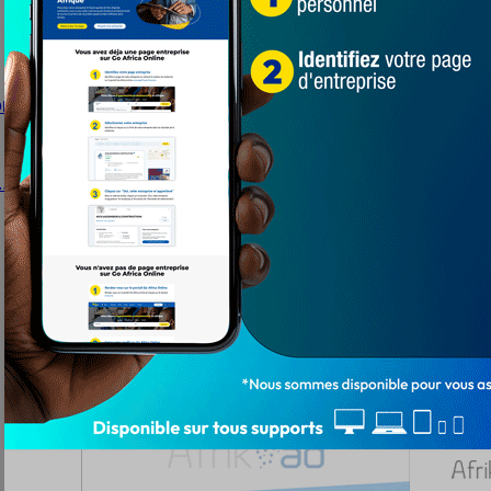
ion populaire en hommage à leur…
…