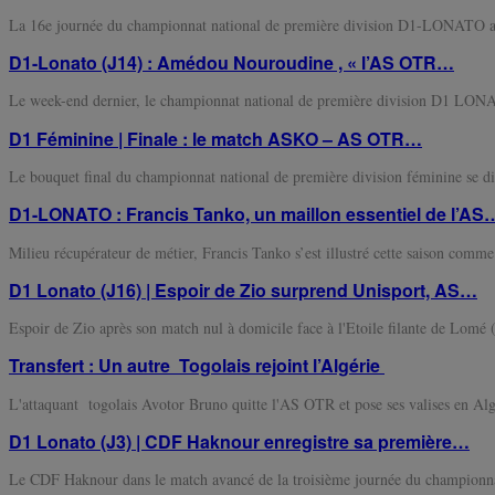
La 16e journée du championnat national de première division D1-LONATO 
D1-Lonato (J14) : Amédou Nouroudine , « l’AS OTR…
Le week-end dernier, le championnat national de première division D1 LONA
D1 Féminine | Finale : le match ASKO – AS OTR…
Le bouquet final du championnat national de première division féminine se d
D1-LONATO : Francis Tanko, un maillon essentiel de l’AS
Milieu récupérateur de métier, Francis Tanko s’est illustré cette saison comm
D1 Lonato (J16) | Espoir de Zio surprend Unisport, AS…
Espoir de Zio après son match nul à domicile face à l'Etoile filante de Lomé (
Transfert : Un autre Togolais rejoint l’Algérie
L'attaquant togolais Avotor Bruno quitte l'AS OTR et pose ses valises en A
D1 Lonato (J3) | CDF Haknour enregistre sa première…
Le CDF Haknour dans le match avancé de la troisième journée du championna