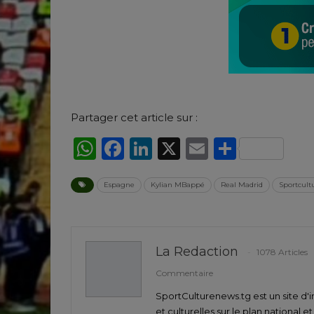
Partager cet article sur :
WhatsApp
Facebook
LinkedIn
X
Email
Partag
Espagne
Kylian MBappé
Real Madrid
Sportcul
La Redaction
1078 Articles
Commentaire
SportCulturenews.tg est un site d'i
et culturelles sur le plan national e