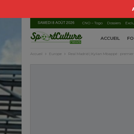
SAMEDI 8 AOÛT 2026
CNO – Togo
Dossiers
Exclu
ACCUEIL
FO
Accueil
Europe
Real Madrid | Kylian Mbappé : premie