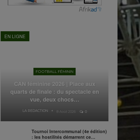
EN LIGNE
FOOTBALL FÉMININ
CAN féminine 2026 | Place aux
quarts de finale : du spectacle en
vue, deux chocs…
LA REDACTION
8 Août 2026
0
Tournoi Intercommunal (4e édition)
: les hostilités démarrent ce…