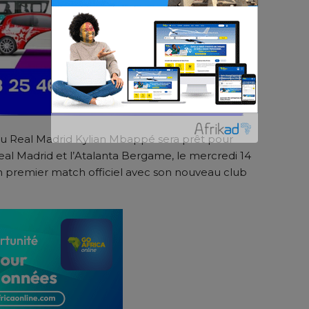
du Real Madrid Kylian Mbappé sera prêt pour
eal Madrid et l’Atalanta Bergame, le mercredi 14
n premier match officiel avec son nouveau club