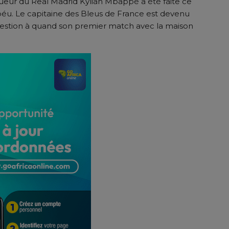
eur du Real Madrid Kylian Mbappé a été faite ce
abéu. Le capitaine des Bleus de France est devenu
 question à quand son premier match avec la maison