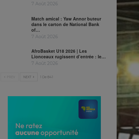
7 Août 2026
Match amical : Yaw Annor buteur
dans le carton de National Bank
of…
7 Août 2026
AfroBasket U18 2026 | Les
Lionceaux rugissent d’entrée : le…
7 Août 2026
PREV
NEXT
1 De 841