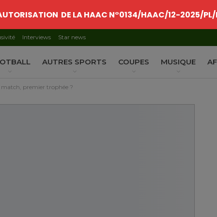
AUTORISATION DE LA HAAC N°0134/HAAC/12-2025/PL/
sivité
Interviews
Star news
OTBALL
AUTRES SPORTS
COUPES
MUSIQUE
AF
r match, premier trophée ?