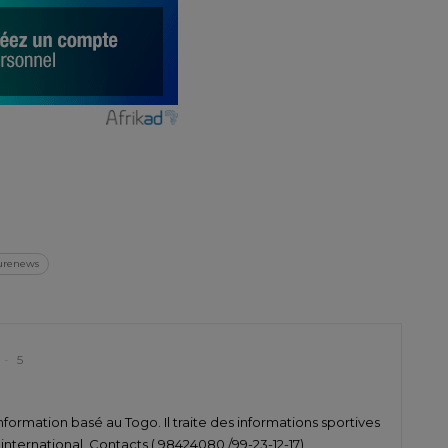
er
turenews
5
nformation basé au Togo. Il traite des informations sportives
t international. Contacts ( 98424080 /99-23-12-17)