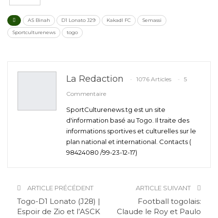
AS Binah
D1 Lonato J29
Kakadl FC
Semassi
Sportculturenews
togo
La Redaction
1076 Articles
5
Commentaire
SportCulturenews.tg est un site
d'information basé au Togo. Il traite des
informations sportives et culturelles sur le
plan national et international. Contacts (
98424080 /99-23-12-17)
ARTICLE PRÉCÉDENT
ARTICLE SUIVANT
Togo-D1 Lonato (J28) |
Football togolais:
Espoir de Zio et l’ASCK
Claude le Roy et Paulo