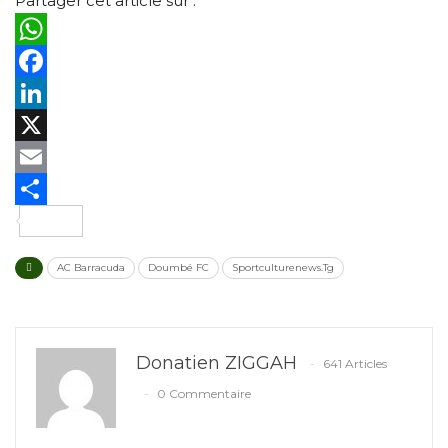
Partager cet article sur :
WhatsApp
Facebook
LinkedIn
X
Email
Partager
AC Barracuda
Doumbé FC
Sportculturenews.Tg
Donatien ZIGGAH
641 Articles
0 Commentaire