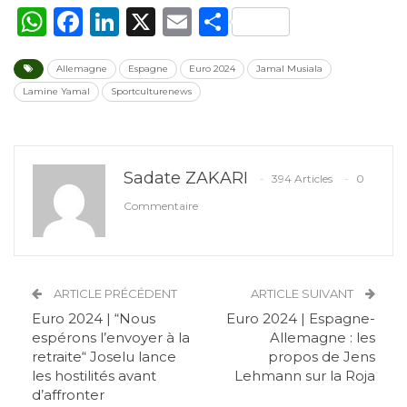
WhatsApp
Facebook
LinkedIn
X
Email
Partager
Allemagne
Espagne
Euro 2024
Jamal Musiala
Lamine Yamal
Sportculturenews
Sadate ZAKARI
394 Articles
0
Commentaire
ARTICLE PRÉCÉDENT
ARTICLE SUIVANT
Euro 2024 | “Nous
Euro 2024 | Espagne-
espérons l’envoyer à la
Allemagne : les
retraite“ Joselu lance
propos de Jens
les hostilités avant
Lehmann sur la Roja
d’affronter