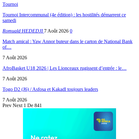
Tournoi
Tournoi Intercommunal (4e édition) : les hostilités démarrent ce
samedi
Romuald HEDEDJI
7 Août 2026
0
Match amical : Yaw Annor buteur dans le carton de National Bank
of…
7 Août 2026
AfroBasket U18 2026 | Les Lionceaux rugissent d’entrée : le…
7 Août 2026
Togo D2 (J6) / Asfosa et Kakadl toujours leaders
7 Août 2026
Prev
Next
1 De 841