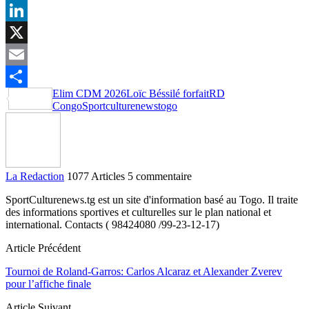
Facebook
LinkedIn
X
Email
Elim CDM 2026
Loïc Béssilé forfait
RD
Partager
Congo
Sportculturenews
togo
La Redaction
1077 Articles
5 commentaire
SportCulturenews.tg est un site d'information basé au Togo. Il traite
des informations sportives et culturelles sur le plan national et
international. Contacts ( 98424080 /99-23-12-17)
Article Précédent
Tournoi de Roland-Garros: Carlos Alcaraz et Alexander Zverev
pour l’affiche finale
Article Suivant