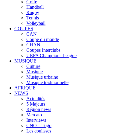
Golfe
Handball
Rugby
Tennis
Volleyball
COUPES
CAN
Coupe du monde
CHAN
Coupes Interclubs
UEFA Champions League
MUSIQUE
Culture
Musique
Musique urbaine
Musique traditionnelle
AFRIQUE
NEWS
Actualités
5 Majeurs
Région news
Mercato
Interviews
CNO – Togo
Les coulisses