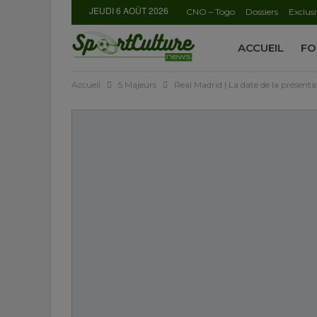
JEUDI 6 AOÛT 2026
CNO – Togo
Dossiers
Exclusi
ACCUEIL
FO
Accueil
5 Majeurs
Real Madrid | La date de la présen