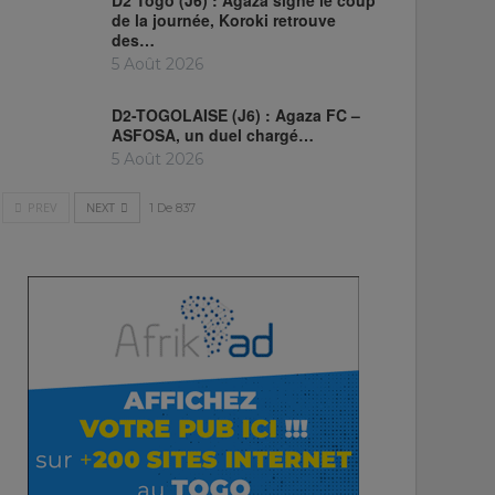
D2 Togo (J6) : Agaza signe le coup
de la journée, Koroki retrouve
des…
5 Août 2026
D2-TOGOLAISE (J6) : Agaza FC –
ASFOSA, un duel chargé…
5 Août 2026
PREV
NEXT
1 De 837