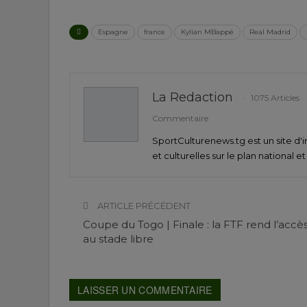
Espagne
france
Kylian MBappé
Real Madrid
La Redaction
1075 Articles
Commentaire
SportCulturenews.tg est un site d'i
et culturelles sur le plan national e
ARTICLE PRÉCÉDENT
Coupe du Togo | Finale : la FTF rend l’accè
au stade libre
LAISSER UN COMMENTAIRE