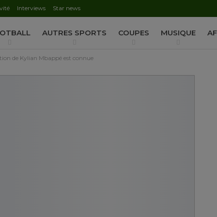
vité
Interviews
Star news
AUTORISATION DE LA HAAC N°0134/HAAC/12-2025/PL/
OTBALL
AUTRES SPORTS
COUPES
MUSIQUE
AF
tation de Kylian Mbappé est connue