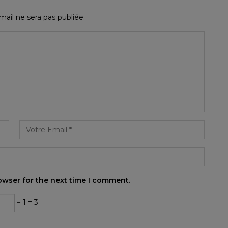
ail ne sera pas publiée.
owser for the next time I comment.
− 1 = 3