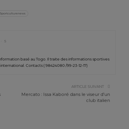
Sportculturenews
5
nformation basé au Togo. Il traite des informations sportives
t international. Contacts ( 98424080 /99-23-12-17)
ARTICLE SUIVANT
s
Mercato : Issa Kaboré dans le viseur d’un
club italien