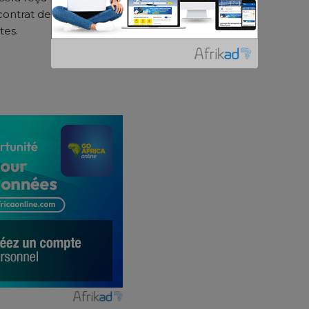
ntrat de 5 ans. Après sa présentation , Kylian
tes.
er