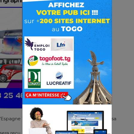
l’Espagne 1-2, Kylian Mbappé n’a pas pu jouer sur sa
 sera reçu par le président madrilène Florentino