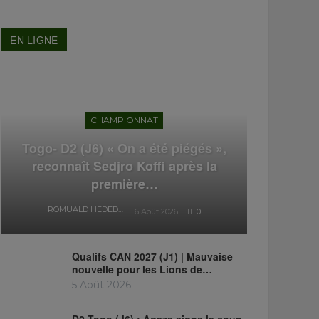
EN LIGNE
CHAMPIONNAT
Togo- D2 (J6) « On a été piégés »,
reconnaît Sedjro Koffi après la
première…
ROMUALD HEDEDJI
6 Août 2026
0
Qualifs CAN 2027 (J1) | Mauvaise
nouvelle pour les Lions de…
5 Août 2026