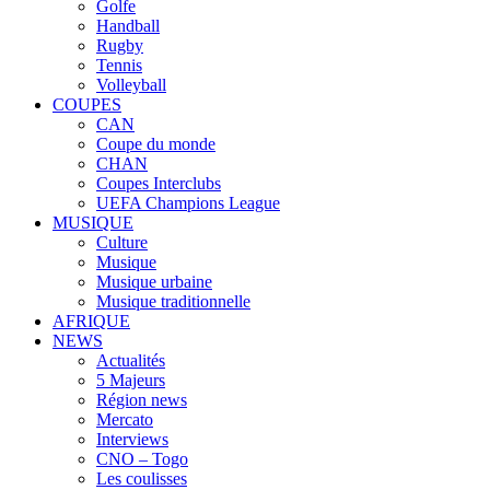
Golfe
Handball
Rugby
Tennis
Volleyball
COUPES
CAN
Coupe du monde
CHAN
Coupes Interclubs
UEFA Champions League
MUSIQUE
Culture
Musique
Musique urbaine
Musique traditionnelle
AFRIQUE
NEWS
Actualités
5 Majeurs
Région news
Mercato
Interviews
CNO – Togo
Les coulisses