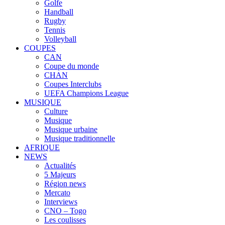
Golfe
Handball
Rugby
Tennis
Volleyball
COUPES
CAN
Coupe du monde
CHAN
Coupes Interclubs
UEFA Champions League
MUSIQUE
Culture
Musique
Musique urbaine
Musique traditionnelle
AFRIQUE
NEWS
Actualités
5 Majeurs
Région news
Mercato
Interviews
CNO – Togo
Les coulisses