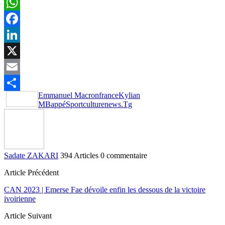
WhatsApp
Facebook
LinkedIn
X
Email
Emmanuel Macron
france
Kylian
Partager
MBappé
Sportculturenews.Tg
Sadate ZAKARI
394 Articles
0 commentaire
Article Précédent
CAN 2023 | Emerse Fae dévoile enfin les dessous de la victoire
ivoirienne
Article Suivant