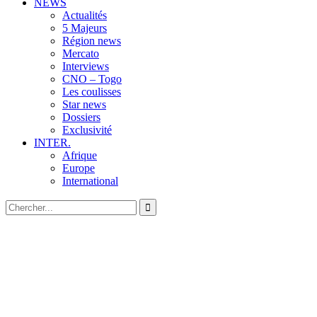
NEWS
Actualités
5 Majeurs
Région news
Mercato
Interviews
CNO – Togo
Les coulisses
Star news
Dossiers
Exclusivité
INTER.
Afrique
Europe
International