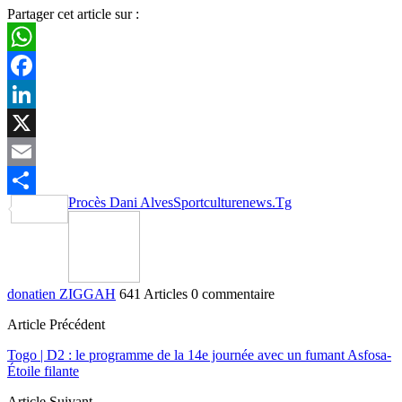
Partager cet article sur :
WhatsApp
Facebook
LinkedIn
X
Email
Procès Dani Alves
Sportculturenews.Tg
Partager
donatien ZIGGAH
641 Articles
0 commentaire
Article Précédent
Togo | D2 : le programme de la 14e journée avec un fumant Asfosa-
Étoile filante
Article Suivant