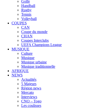
Golfe
Handball
Rugby
Tennis
Volleyball
COUPES
CAN
Coupe du monde
CHAN
Coupes Interclubs
UEFA Champions League
MUSIQUE
Culture
Musique
Musique urbaine
Musique traditionnelle
AFRIQUE
NEWS
Actualités
5 Majeurs
Région news
Mercato
Interviews
CNO – Togo
Les coulisses