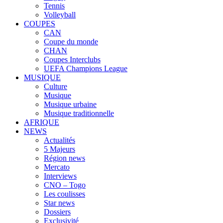
Tennis
Volleyball
COUPES
CAN
Coupe du monde
CHAN
Coupes Interclubs
UEFA Champions League
MUSIQUE
Culture
Musique
Musique urbaine
Musique traditionnelle
AFRIQUE
NEWS
Actualités
5 Majeurs
Région news
Mercato
Interviews
CNO – Togo
Les coulisses
Star news
Dossiers
Exclusivité