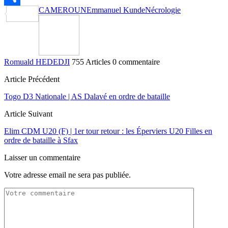
CAMEROUN
Emmanuel Kunde
Nécrologie
Partager
Romuald HEDEDJI
755 Articles
0 commentaire
Article Précédent
Togo D3 Nationale | AS Dalavé en ordre de bataille
Article Suivant
Elim CDM U20 (F) | 1er tour retour : les Éperviers U20 Filles en
ordre de bataille à Sfax
Laisser un commentaire
Votre adresse email ne sera pas publiée.