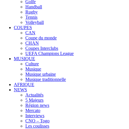
Golfe
Handball
Rugby
Tennis
Volleyball
COUPES
CAN
Coupe du monde
CHAN
Coupes Interclubs
UEFA Champions League
MUSIQUE
Culture
Musique
Musique urbaine
Musique traditionnelle
AFRIQUE
NEWS
Actualités
5 Majeurs
Région news
Mercato
Interviews
CNO – Togo
Les coulisses