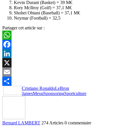
Kevin Durant (Basket) = 39 M€
Rory McIlroy (Golf) = 37,1 M€
Shohei Ohtani (Baseball) = 37,1 M€
Neymar (Football) = 32,5
Partager cet article sur :
WhatsApp
Facebook
LinkedIn
X
Email
Cristiano Ronaldo
LeBron
Partager
James
Messi
Sponsoring
Sportculture
Bernard LAMBERT
274 Articles
0 commentaire