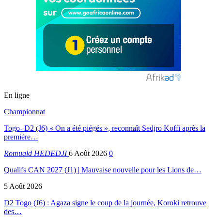
En ligne
Championnat
Togo- D2 (J6) « On a été piégés », reconnaît Sedjro Koffi après la
première…
Romuald HEDEDJI
6 Août 2026
0
Qualifs CAN 2027 (J1) | Mauvaise nouvelle pour les Lions de…
5 Août 2026
D2 Togo (J6) : Agaza signe le coup de la journée, Koroki retrouve
des…