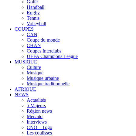
Golfe
Handball
Rugby
Tennis
Volleyball
COUPES
CAN
Coupe du monde
CHAN
Coupes Interclubs
UEFA Champions League
MUSIQUE
Culture
Musique
Musique urbaine
Musique traditionnelle
AFRIQUE
NEWS
Actualités
5 Majeurs
Région news
Mercato
Interviews
CNO – Togo
Les coulisses