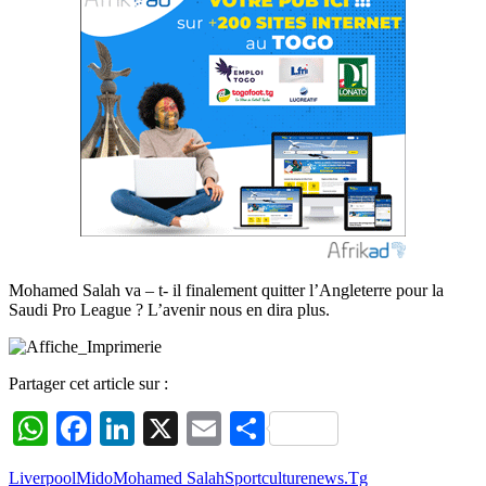
Mohamed Salah va – t- il finalement quitter l’Angleterre pour la
Saudi Pro League ? L’avenir nous en dira plus.
Partager cet article sur :
WhatsApp
Facebook
LinkedIn
X
Email
Partager
Liverpool
Mido
Mohamed Salah
Sportculturenews.Tg