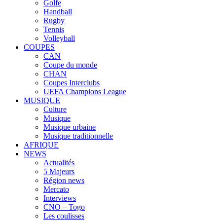
Golfe
Handball
Rugby
Tennis
Volleyball
COUPES
CAN
Coupe du monde
CHAN
Coupes Interclubs
UEFA Champions League
MUSIQUE
Culture
Musique
Musique urbaine
Musique traditionnelle
AFRIQUE
NEWS
Actualités
5 Majeurs
Région news
Mercato
Interviews
CNO – Togo
Les coulisses