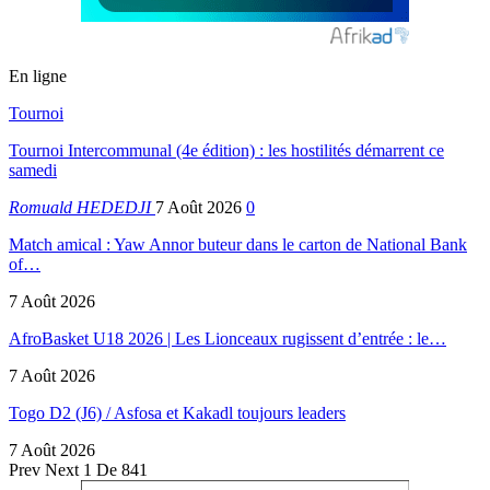
En ligne
Tournoi
Tournoi Intercommunal (4e édition) : les hostilités démarrent ce
samedi
Romuald HEDEDJI
7 Août 2026
0
Match amical : Yaw Annor buteur dans le carton de National Bank
of…
7 Août 2026
AfroBasket U18 2026 | Les Lionceaux rugissent d’entrée : le…
7 Août 2026
Togo D2 (J6) / Asfosa et Kakadl toujours leaders
7 Août 2026
Prev
Next
1 De 841