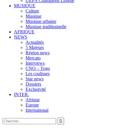
UEFA Champions League
MUSIQUE
Culture
Musique
Musique urbaine
Musique traditionnelle
AFRIQUE
NEWS
Actualités
5 Majeurs
Région news
Mercato
Interviews
CNO – Togo
Les coulisses
Star news
Dossiers
Exclusivité
INTER.
Afrique
Europe
International