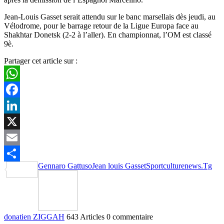
Jean-Louis Gasset serait attendu sur le banc marsellais dès jeudi, au
Vélodrome, pour le barrage retour de la Ligue Europa face au
Shakhtar Donetsk (2-2 à l’aller). En championnat, l’OM est classé
9è.
Partager cet article sur :
WhatsApp
Facebook
LinkedIn
X
Email
Gennaro Gattuso
Jean louis Gasset
Sportculturenews.Tg
Partager
donatien ZIGGAH
643 Articles
0 commentaire