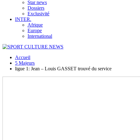
Star news
Dossiers
Exclusivité
INTER.
Afrique
Europe
International
Accueil
5 Majeurs
ligue 1: Jean – Louis GASSET trouvé du service