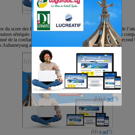
ure du score des Heraultais ( Montpellier ) à la 5e minute, œuvre de l’a
ison sénégalo – sénégalaise. En effet, Ismaïla Sarr a décalé son compatr
donné de la confiance aux Marseillais qui ont fini par marquer un second 
k Aubameyang au deuxième poteau pour le 2 buts à 1 à la pause.