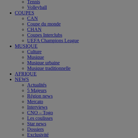
Tennis
Volleyball
COUPES
CAN
Coupe du monde
CHAN
Coupes Interclubs
UEFA Champions League
MUSIQUE
Culture
Musique
Musique urbaine
Musique traditionnelle
AFRIQUE
NEWS
Actualités
5 Majeurs
Région news
Mercato
Interviews
CNO – Togo
Les coulisses
Star news
Dossiers
Exclusivité