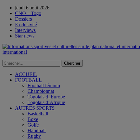
jeudi 6 août 2026
CNO – Togo
Dossiers
Exclusivité
Interviews
Star news
international
ACCUEIL
FOOTBALL
Football féminin
Championnat
Togolais d’ Europe
Togolais d’Afrique
AUTRES SPORTS
Basketball
Boxe
Golfe
Handball
Rugby