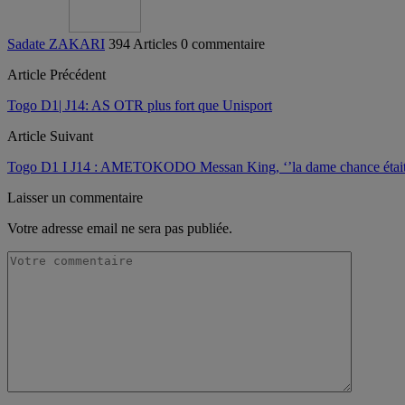
Sadate ZAKARI
394 Articles
0 commentaire
Article Précédent
Togo D1| J14: AS OTR plus fort que Unisport
Article Suivant
Togo D1 I J14 : AMETOKODO Messan King, ‘’la dame chance était 
Laisser un commentaire
Votre adresse email ne sera pas publiée.