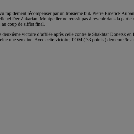
est vu rapidement récompenser par un troisième but. Pierre Emerick Auba
hel Der Zakarian, Montpellier ne réussit pas à revenir dans la partie e
u coup de sifflet final.
 une deuxième victoire d’affilée après celle contre le Shakhtar Donetsk 
eine une semaine. Avec cette victoire, l’OM ( 33 points ) demeure 9e au