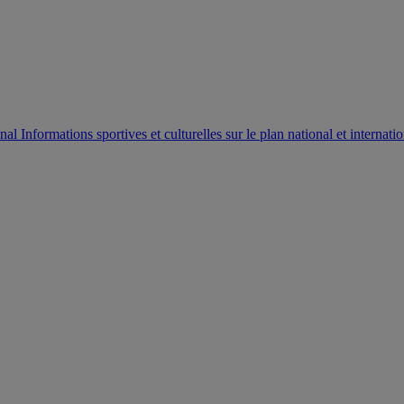
AUTORISATION DE LA HAAC N°0134/HAAC/12-2025/PL/
Informations sportives et culturelles sur le plan national et internatio