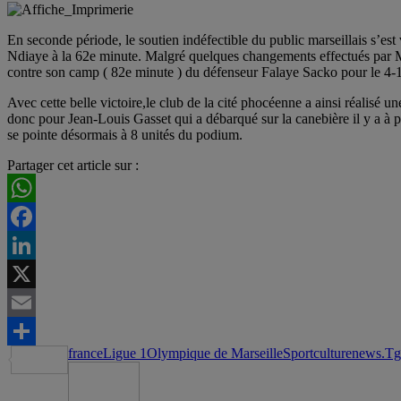
En seconde période, le soutien indéfectible du public marseillais s’
Ndiaye à la 62e minute. Malgré quelques changements effectués par Mic
contre son camp ( 82e minute ) du défenseur Falaye Sacko pour le 4-1 a
Avec cette belle victoire,le club de la cité phocéenne a ainsi réalisé
donc pour Jean-Louis Gasset qui a débarqué sur la canebière il y a à p
se pointe désormais à 8 unités du podium.
Partager cet article sur :
WhatsApp
Facebook
LinkedIn
X
Email
france
Ligue 1
Olympique de Marseille
Sportculturenews.Tg
Partager