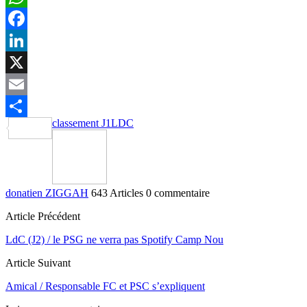
WhatsApp
Facebook
LinkedIn
X
Email
classement J1
LDC
Partager
donatien ZIGGAH
643 Articles
0 commentaire
Article Précédent
LdC (J2) / le PSG ne verra pas Spotify Camp Nou
Article Suivant
Amical / Responsable FC et PSC s’expliquent