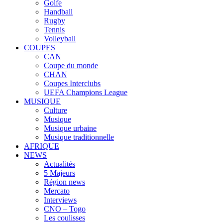
Golfe
Handball
Rugby
Tennis
Volleyball
COUPES
CAN
Coupe du monde
CHAN
Coupes Interclubs
UEFA Champions League
MUSIQUE
Culture
Musique
Musique urbaine
Musique traditionnelle
AFRIQUE
NEWS
Actualités
5 Majeurs
Région news
Mercato
Interviews
CNO – Togo
Les coulisses