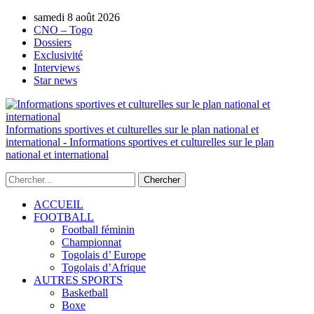
AUTORISATION DE LA HAAC N°0134/HAAC/12-
samedi 8 août 2026
2025/PL/P
CNO – Togo
Dossiers
Exclusivité
Interviews
Star news
Informations sportives et culturelles sur le plan national et
international - Informations sportives et culturelles sur le plan
national et international
ACCUEIL
FOOTBALL
Football féminin
Championnat
Togolais d’ Europe
Togolais d’Afrique
AUTRES SPORTS
Basketball
Boxe