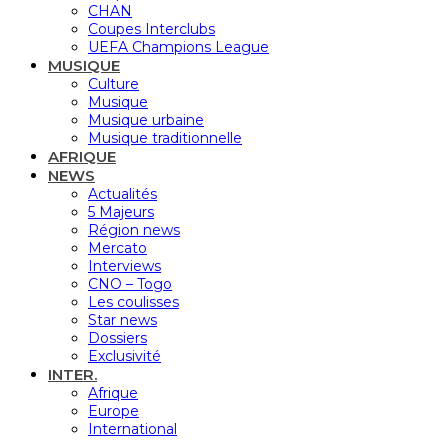
CHAN
Coupes Interclubs
UEFA Champions League
MUSIQUE
Culture
Musique
Musique urbaine
Musique traditionnelle
AFRIQUE
NEWS
Actualités
5 Majeurs
Région news
Mercato
Interviews
CNO – Togo
Les coulisses
Star news
Dossiers
Exclusivité
INTER.
Afrique
Europe
International