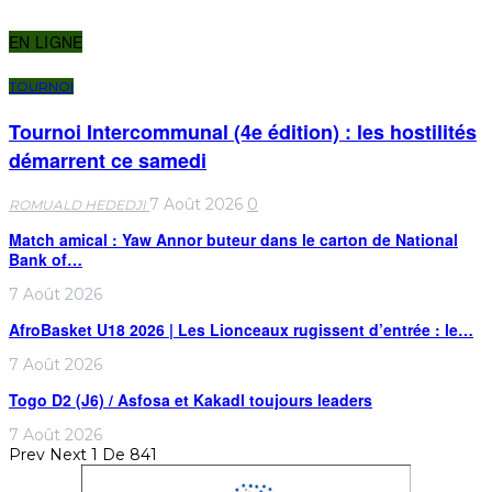
EN LIGNE
TOURNOI
Tournoi Intercommunal (4e édition) : les hostilités
démarrent ce samedi
7 Août 2026
0
ROMUALD HEDEDJI
Match amical : Yaw Annor buteur dans le carton de National
Bank of…
7 Août 2026
AfroBasket U18 2026 | Les Lionceaux rugissent d’entrée : le…
7 Août 2026
Togo D2 (J6) / Asfosa et Kakadl toujours leaders
7 Août 2026
Prev
Next
1 De 841