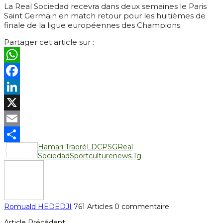
La Real Sociedad recevra dans deux semaines le Paris
Saint Germain en match retour pour les huitièmes de
finale de la ligue européennes des Champions.
Partager cet article sur :
WhatsApp
Facebook
LinkedIn
X
Email
Hamari Traoré
LDC
PSG
Real
Partager
Sociedad
Sportculturenews.Tg
Romuald HEDEDJI
761 Articles
0 commentaire
Article Précédent