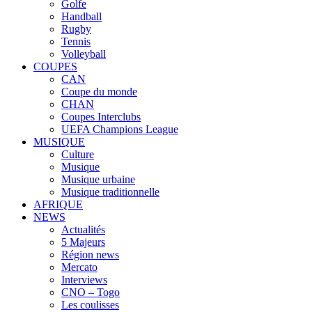
Golfe
Handball
Rugby
Tennis
Volleyball
COUPES
CAN
Coupe du monde
CHAN
Coupes Interclubs
UEFA Champions League
MUSIQUE
Culture
Musique
Musique urbaine
Musique traditionnelle
AFRIQUE
NEWS
Actualités
5 Majeurs
Région news
Mercato
Interviews
CNO – Togo
Les coulisses