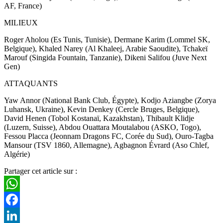
AF, France)
MILIEUX
Roger Aholou (Es Tunis, Tunisie), Dermane Karim (Lommel SK,
Belgique), Khaled Narey (Al Khaleej, Arabie Saoudite), Tchakeï
Marouf (Singida Fountain, Tanzanie), Dikeni Salifou (Juve Next
Gen)
ATTAQUANTS
Yaw Annor (National Bank Club, Égypte), Kodjo Aziangbe (Zorya
Luhansk, Ukraine), Kevin Denkey (Cercle Bruges, Belgique),
David Henen (Tobol Kostanaï, Kazakhstan), Thibault Klidje
(Luzern, Suisse), Abdou Ouattara Moutalabou (ASKO, Togo),
Fessou Placca (Jeonnam Dragons FC, Corée du Sud), Ouro-Tagba
Mansour (TSV 1860, Allemagne), Agbagnon Évrard (Aso Chlef,
Algérie)
Partager cet article sur :
WhatsApp
Facebook