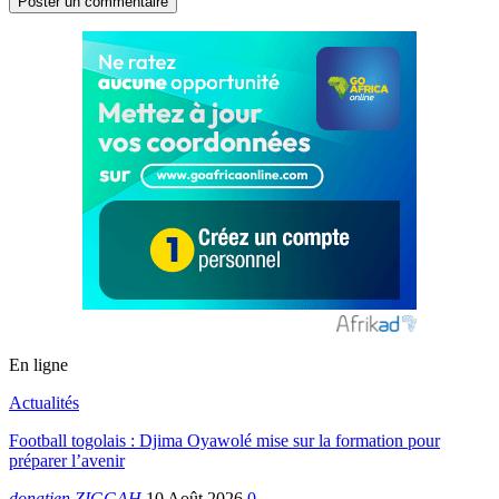
En ligne
Actualités
Football togolais : Djima Oyawolé mise sur la formation pour
préparer l’avenir
donatien ZIGGAH
10 Août 2026
0