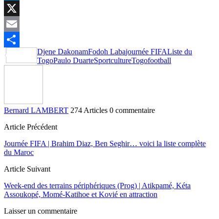
LinkedIn
X
Email
Djene Dakonam
Fodoh Laba
journée FIFA
Liste du
Partager
Togo
Paulo Duarte
Sportculture
Togofootball
Bernard LAMBERT
274 Articles
0 commentaire
Article Précédent
Journée FIFA | Brahim Diaz, Ben Seghir… voici la liste complète
du Maroc
Article Suivant
Week-end des terrains périphériques (Prog) | Atikpamé, Kéta
Assoukopé, Momé-Katihoe et Kovié en attraction
Laisser un commentaire