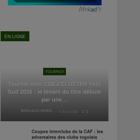
EN LIGNE
TOURNOI
Tournoi Inter CDEJ CLUSTER Yoto
Sud 2026 : le tenant du titre débute
par une…
ROMUALD HEDEDJI
6 Août 2026
0
Coupes interclubs de la CAF : les
adversaires des clubs togolais