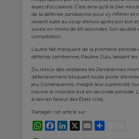
assez d’occasions. C’est ainsi qu’à la 24è mi
de la défense zambienne pour s’y infiltrer et
revient suite au coup d’envoi après son but et
soirée en moins de 60 secondes. Son doublé es
compétition.
L’autre fait marquant de la première période
défense zambienne, Pauline Zulu, laissant les 
Du retour des vestiaires les Zambiennes montr
défensivement bloquant toute porte d’entrée a
jeu. Conséquence, malgré leur supériorité n
inscrire le moindre but en seconde période. L
à rien en faveur des États-Unis.
Partager cet article sur :
WhatsApp
Facebook
LinkedIn
X
Email
Partag