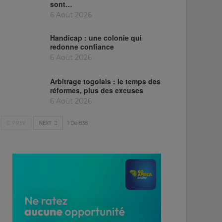
sont…
6 Août 2026
Handicap : une colonie qui
redonne confiance
6 Août 2026
Arbitrage togolais : le temps des
réformes, plus des excuses
6 Août 2026
PREV
NEXT
1 De 838