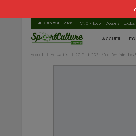
JEUDI 6 AOÛT 2026
CNO – Togo
Dossiers
Exclusi
ACCUEIL
FO
Accueil
Actualités
JO Paris 2024 / foot féminin : Les