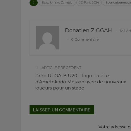
États Unis vs Zambie
JO Paris 2024
Sportculturenews
Donatien ZIGGAH
641 Art
0 Commentaire
ARTICLE PRÉCÉDENT
Prép UFOA-B U20 | Togo : la liste
d’Ametokodo Messan avec de nouveaux
joueurs pour un stage
LAISSER UN COMMENTAIRE
Votre adresse em