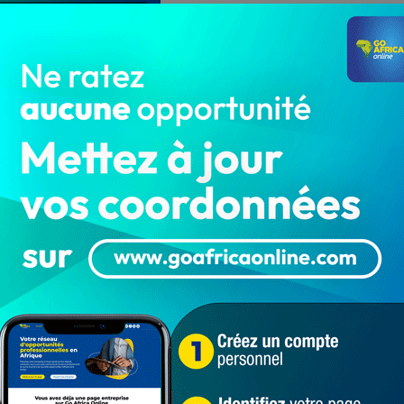
ants plus tard et sur une action rondement menée
ambienne pour ouvrir le score à la 17è minute.