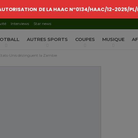
AUTORISATION DE LA HAAC N°0134/HAAC/12-2025/PL/
vité
Interviews
Star news
OTBALL
AUTRES SPORTS
COUPES
MUSIQUE
AF
 Etats-Unis dézinguent la Zambie