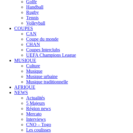
Golfe
Handball
Rugby
Tennis
Volleyball
COUPES
CAN
Coupe du monde
CHAN
Coupes Interclubs
UEFA Champions League
MUSIQUE
Culture
Musique
Musique urbaine
Musique traditionnelle
AFRIQUE
NEWS
Actualités
5 Majeurs
Région news
Mercato
Interviews
CNO – Togo
Les coulisses