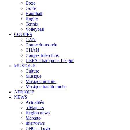
Boxe
Golfe
Handball
Rugby
Tennis
Volleyball
COUPES
CAN
Coupe du monde
CHAN
Coupes Interclubs
UEFA Champions League
MUSIQUE
Culture
Musique
Musique urbaine
Musique traditionnelle
AFRIQUE
NEWS
Actualités
5 Majeurs
Région news
Mercato
Interviews
CNO – Togo