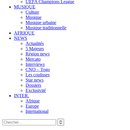
UEFA Champions League
MUSIQUE
Culture
Musique
Musique urbaine
Musique traditionnelle
AFRIQUE
NEWS
Actualités
5 Majeurs
Région news
Mercato
Interviews
CNO – Togo
Les coulisses
Star news
Dossiers
Exclusivité
INTER.
Afrique
Europe
International