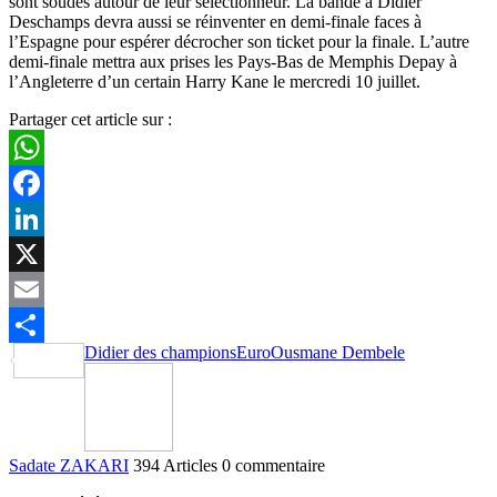
sont soudés autour de leur sélectionneur. La bande à Didier
Deschamps devra aussi se réinventer en demi-finale faces à
l’Espagne pour espérer décrocher son ticket pour la finale. L’autre
demi-finale mettra aux prises les Pays-Bas de Memphis Depay à
l’Angleterre d’un certain Harry Kane le mercredi 10 juillet.
Partager cet article sur :
WhatsApp
Facebook
LinkedIn
X
Email
Didier des champions
Euro
Ousmane Dembele
Partager
Sadate ZAKARI
394 Articles
0 commentaire