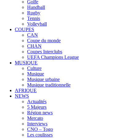
Golfe
Handball
Rugby
Tennis
Volleyball
COUPES
CAN
Coupe du monde
CHAN
Coupes Interclubs
UEFA Champions League
MUSIQUE
Culture
Musique
Musique urbaine
Musique traditionnelle
AFRIQUE
NEWS
Actualités
5 Majeurs
Région news
Mercato
Interviews
CNO – Togo
Les coulisses