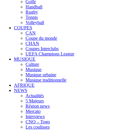
Golfe
Handball
Rugby
Tennis
Volleyball
COUPES
CAN
Coupe du monde
CHAN
Coupes Interclubs
UEFA Champions League
MUSIQUE
Culture
Musique
Musique urbaine
Musique traditionnelle
AFRIQUE
NEWS
Actualités
5 Majeurs
Région news
Mercato
Interviews
CNO – Togo
Les coulisses