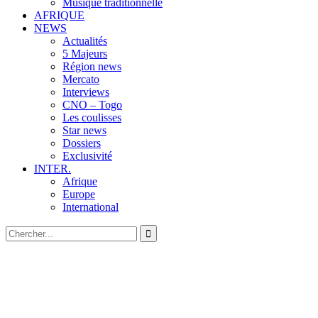
Musique traditionnelle
AFRIQUE
NEWS
Actualités
5 Majeurs
Région news
Mercato
Interviews
CNO – Togo
Les coulisses
Star news
Dossiers
Exclusivité
INTER.
Afrique
Europe
International