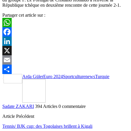
République tchèque en deuxième rencontre de cette journée 2-1.
Partager cet article sur :
WhatsApp
Facebook
LinkedIn
X
Email
Arda Güler
Euro 2024
Sportculturenews
Turquie
Partager
Sadate ZAKARI
394 Articles
0 commentaire
Article Précédent
Tennis/ BJK cup: des Togolaises brillent à Kigali