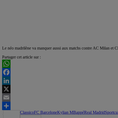
Le néo madrilène va manquer aussi aux matchs contre AC Milan et Ch
Partager cet article sur :
WhatsApp
Facebook
LinkedIn
X
Email
Classico
FC Barcelone
Kylian MBappé
Real Madrid
Sportcu
Partager