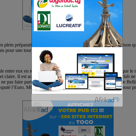
 en plein préparatif afin de démarrer en toute beauté la nouvelle saison 
is pour une tournée de la pré-saison.
 entre eux en terre américaine. La nouvelle qui est tombée est que le ma
claire. Il est actuellement en vacances et le staff technique du club ne
r à ne pas faire partie de cette tournée. D’autres joueurs comme Jude 
isputé l’Euro. Mbappé sera donc avec le club le 7 août prochain pour pr