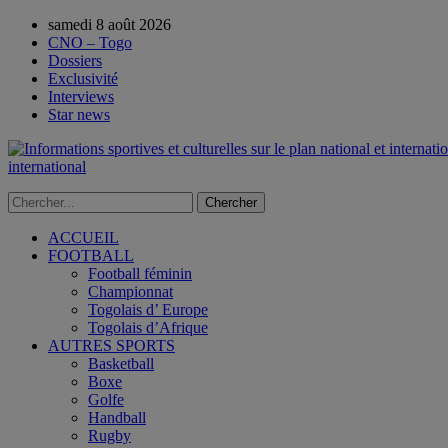
samedi 8 août 2026
CNO – Togo
Dossiers
Exclusivité
Interviews
Star news
international
ACCUEIL
FOOTBALL
Football féminin
Championnat
Togolais d’ Europe
Togolais d’Afrique
AUTRES SPORTS
Basketball
Boxe
Golfe
Handball
Rugby