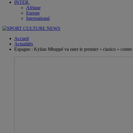
INTER.
Afrique
Europe
International
Accueil
Actualités
Espagne : Kylian Mbappé va rater le premier « clasico » contr