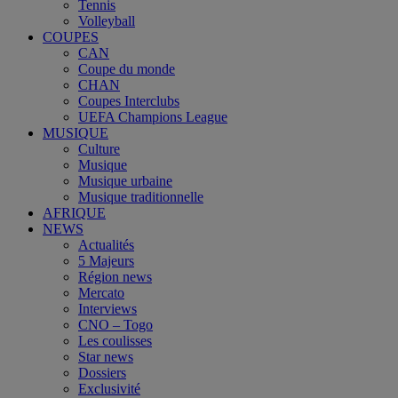
Tennis
Volleyball
COUPES
CAN
Coupe du monde
CHAN
Coupes Interclubs
UEFA Champions League
MUSIQUE
Culture
Musique
Musique urbaine
Musique traditionnelle
AFRIQUE
NEWS
Actualités
5 Majeurs
Région news
Mercato
Interviews
CNO – Togo
Les coulisses
Star news
Dossiers
Exclusivité