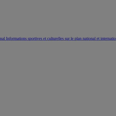
AUTORISATION DE LA HAAC N°0134/HAAC/12-2025/PL/
Informations sportives et culturelles sur le plan national et internatio