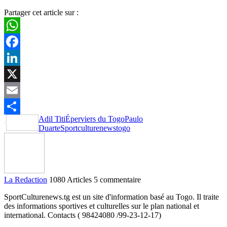
Partager cet article sur :
WhatsApp
Facebook
LinkedIn
X
Email
Adil Titi
Éperviers du Togo
Paulo
Partager
Duarte
Sportculturenews
togo
La Redaction
1080 Articles
5 commentaire
SportCulturenews.tg est un site d'information basé au Togo. Il traite
des informations sportives et culturelles sur le plan national et
international. Contacts ( 98424080 /99-23-12-17)