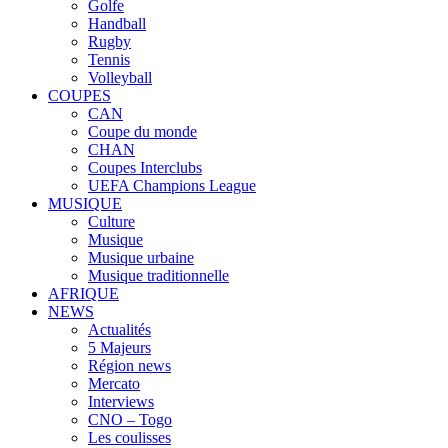
Golfe
Handball
Rugby
Tennis
Volleyball
COUPES
CAN
Coupe du monde
CHAN
Coupes Interclubs
UEFA Champions League
MUSIQUE
Culture
Musique
Musique urbaine
Musique traditionnelle
AFRIQUE
NEWS
Actualités
5 Majeurs
Région news
Mercato
Interviews
CNO – Togo
Les coulisses