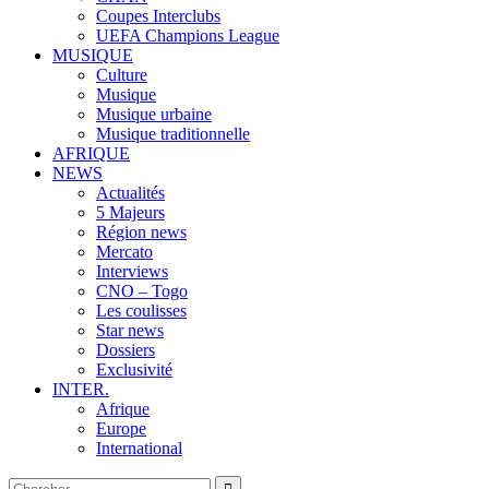
Coupes Interclubs
UEFA Champions League
MUSIQUE
Culture
Musique
Musique urbaine
Musique traditionnelle
AFRIQUE
NEWS
Actualités
5 Majeurs
Région news
Mercato
Interviews
CNO – Togo
Les coulisses
Star news
Dossiers
Exclusivité
INTER.
Afrique
Europe
International