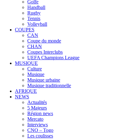
Golfe
Handball
Rugby
Tennis
Volleyball
COUPES
CAN
Coupe du monde
CHAN
Coupes Interclubs
UEFA Champions League
MUSIQUE
Culture
Musique
Musique urbaine
Musique traditionnelle
AFRIQUE
NEWS
Actualités
5 Majeurs
Région news
Mercato
Interviews
CNO – Togo
Les coulisses