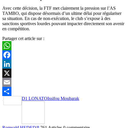
Avec cette décision, la FTF met clairement la pression sur l’AS
TAMBO, qui dispose désormais d’un ultime délai pour régulariser
sa situation. En cas de non-exécution, le club s’expose à des
sanctions sportives lourdes pouvant impacter directement son avenir
en compétition.
Partager cet article sur :
WhatsApp
Facebook
LinkedIn
X
Email
D1 LONATO
Issifou Moubarak
Partager
Romuald HEDEDJI
761 Articles
0 commentaire