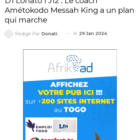
D1 Lonato I J12 : Le coach
Amétokodo Messah King a un plan
qui marche
le
29 Jan 2024
Redigé Par
Donatien ZIGGAH