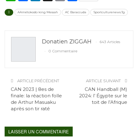
AAmétokodo king Messah
AC Baraccuda
Sportculturenews.Tg
Donatien ZIGGAH
643 Articles
0 Commentaire
ARTICLE PRÉCÉDENT
ARTICLE SUIVANT
CAN 2023 | 8es de
CAN Handball (M)
finale: la réaction folle
2024: l’ Égypte sur le
de Arthur Masuaku
toit de l’Afrique
après son tir raté
LAISSER UN COMMENTAIRE