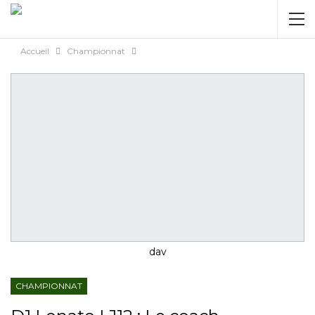
AUTORISATION DE LA HAAC N°0134/HAAC/12-
2025/PL/P
Accueil
Championnat
dav
CHAMPIONNAT