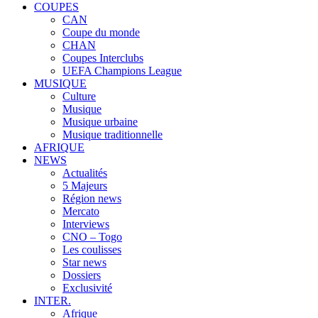
COUPES
CAN
Coupe du monde
CHAN
Coupes Interclubs
UEFA Champions League
MUSIQUE
Culture
Musique
Musique urbaine
Musique traditionnelle
AFRIQUE
NEWS
Actualités
5 Majeurs
Région news
Mercato
Interviews
CNO – Togo
Les coulisses
Star news
Dossiers
Exclusivité
INTER.
Afrique