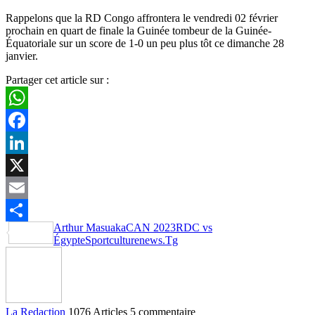
Rappelons que la RD Congo affrontera le vendredi 02 février
prochain en quart de finale la Guinée tombeur de la Guinée-
Équatoriale sur un score de 1-0 un peu plus tôt ce dimanche 28
janvier.
Partager cet article sur :
WhatsApp
Facebook
LinkedIn
X
Email
Arthur Masuaka
CAN 2023
RDC vs
Partager
Égypte
Sportculturenews.Tg
La Redaction
1076 Articles
5 commentaire