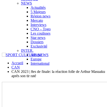
NEWS
Actualités
5 Majeurs
Région news
Mercato
Interviews
CNO – Togo
Les coulisses
Star news
Dossiers
Exclusivité
INTER.
Afrique
Europe
Accueil
International
CAN
CAN 2023 | 8es de finale: la réaction folle de Arthur Masuaku
après son tir raté