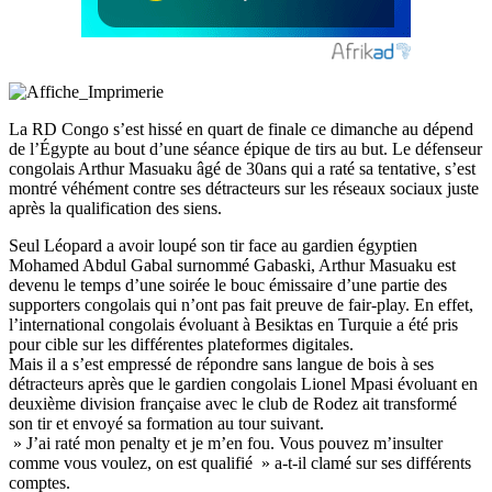
La RD Congo s’est hissé en quart de finale ce dimanche au dépend
de l’Égypte au bout d’une séance épique de tirs au but. Le défenseur
congolais Arthur Masuaku âgé de 30ans qui a raté sa tentative, s’est
montré véhément contre ses détracteurs sur les réseaux sociaux juste
après la qualification des siens.
Seul Léopard a avoir loupé son tir face au gardien égyptien
Mohamed Abdul Gabal surnommé Gabaski, Arthur Masuaku est
devenu le temps d’une soirée le bouc émissaire d’une partie des
supporters congolais qui n’ont pas fait preuve de fair-play. En effet,
l’international congolais évoluant à Besiktas en Turquie a été pris
pour cible sur les différentes plateformes digitales.
Mais il a s’est empressé de répondre sans langue de bois à ses
détracteurs après que le gardien congolais Lionel Mpasi évoluant en
deuxième division française avec le club de Rodez ait transformé
son tir et envoyé sa formation au tour suivant.
» J’ai raté mon penalty et je m’en fou. Vous pouvez m’insulter
comme vous voulez, on est qualifié » a-t-il clamé sur ses différents
comptes.