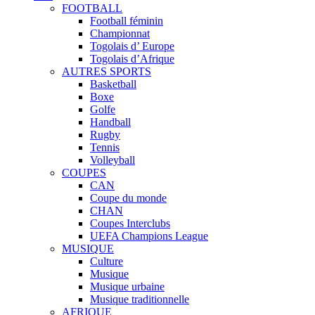
FOOTBALL
Football féminin
Championnat
Togolais d’ Europe
Togolais d’Afrique
AUTRES SPORTS
Basketball
Boxe
Golfe
Handball
Rugby
Tennis
Volleyball
COUPES
CAN
Coupe du monde
CHAN
Coupes Interclubs
UEFA Champions League
MUSIQUE
Culture
Musique
Musique urbaine
Musique traditionnelle
AFRIQUE