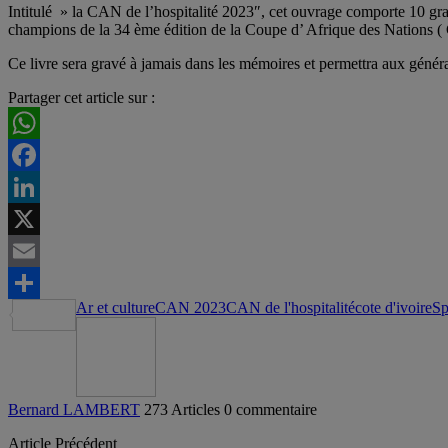
Intitulé » la CAN de l’hospitalité 2023″, cet ouvrage comporte 10 gra
champions de la 34 ème édition de la Coupe d’ Afrique des Nations (
Ce livre sera gravé à jamais dans les mémoires et permettra aux génér
Partager cet article sur :
WhatsApp
Facebook
LinkedIn
X
Email
Ar et culture
CAN 2023
CAN de l'hospitalité
cote d'ivoire
Sp
Partager
Bernard LAMBERT
273 Articles
0 commentaire
Article Précédent