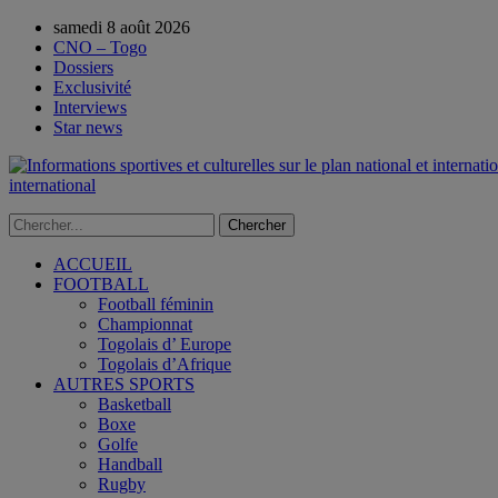
samedi 8 août 2026
CNO – Togo
Dossiers
Exclusivité
Interviews
Star news
international
ACCUEIL
FOOTBALL
Football féminin
Championnat
Togolais d’ Europe
Togolais d’Afrique
AUTRES SPORTS
Basketball
Boxe
Golfe
Handball
Rugby