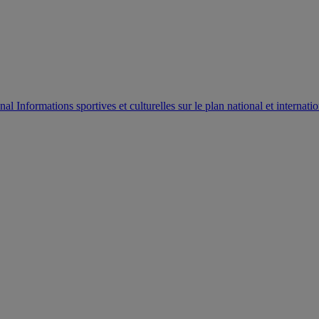
AUTORISATION DE LA HAAC N°0134/HAAC/12-2025/PL/
Informations sportives et culturelles sur le plan national et internatio