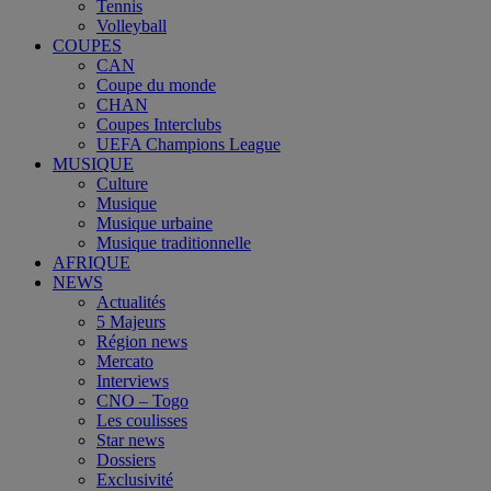
Tennis
Volleyball
COUPES
CAN
Coupe du monde
CHAN
Coupes Interclubs
UEFA Champions League
MUSIQUE
Culture
Musique
Musique urbaine
Musique traditionnelle
AFRIQUE
NEWS
Actualités
5 Majeurs
Région news
Mercato
Interviews
CNO – Togo
Les coulisses
Star news
Dossiers
Exclusivité