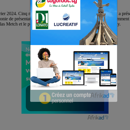
er 2024. Cinq mois après cette compétition, Mahama Coulibaly a présent
onie de présentation a vu la présence de plusieurs autorités, notamment
 Silas Metch et le porte-parole du gouvernement, Amadou Coulibaly.