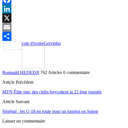
Facebook
LinkedIn
X
Email
cote d'ivoire
Gervinho
Partager
Romuald HEDEDJI
762 Articles
0 commentaire
Article Précédent
MTN Élite one: des clubs boycottent la 22 ème journée
Article Suivant
Sénégal : les U-18 en route pour un tournoi en Suisse
Laisser un commentaire