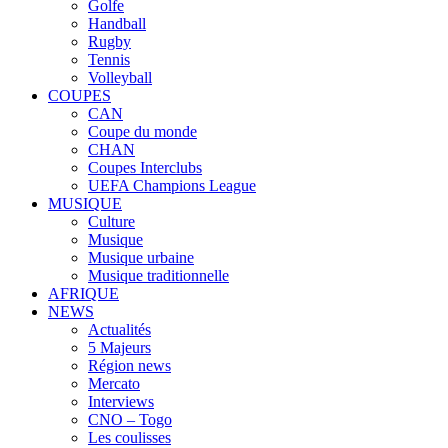
Golfe
Handball
Rugby
Tennis
Volleyball
COUPES
CAN
Coupe du monde
CHAN
Coupes Interclubs
UEFA Champions League
MUSIQUE
Culture
Musique
Musique urbaine
Musique traditionnelle
AFRIQUE
NEWS
Actualités
5 Majeurs
Région news
Mercato
Interviews
CNO – Togo
Les coulisses