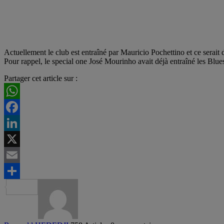
Actuellement le club est entraîné par Mauricio Pochettino et ce serait d
Pour rappel, le special one José Mourinho avait déjà entraîné les Bl
Partager cet article sur :
WhatsApp
Facebook
LinkedIn
X
Email
Partager