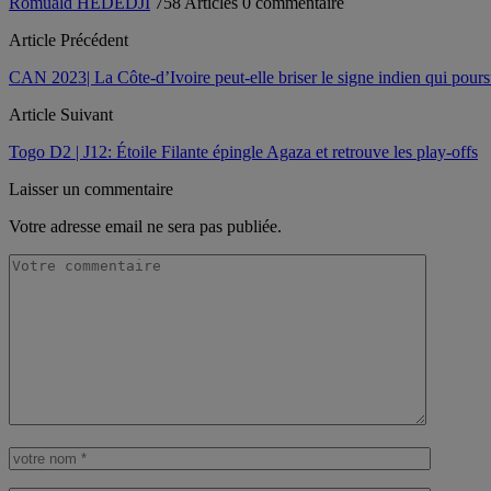
Romuald HEDEDJI
758 Articles
0 commentaire
Article Précédent
CAN 2023| La Côte-d’Ivoire peut-elle briser le signe indien qui poursu
Article Suivant
Togo D2 | J12: Étoile Filante épingle Agaza et retrouve les play-offs
Laisser un commentaire
Votre adresse email ne sera pas publiée.