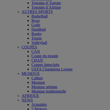
Togolais d’ Europe
Togolais d’Afrique
AUTRES SPORTS
Basketball
Boxe
Golfe
Handball
Rugby
Tennis
Volleyball
COUPES
CAN
Coupe du monde
CHAN
Coupes Interclubs
UEFA Champions League
MUSIQUE
Culture
Musique
Musique urbaine
Musique traditionnelle
AFRIQUE
NEWS
Actualités
5 Majeurs