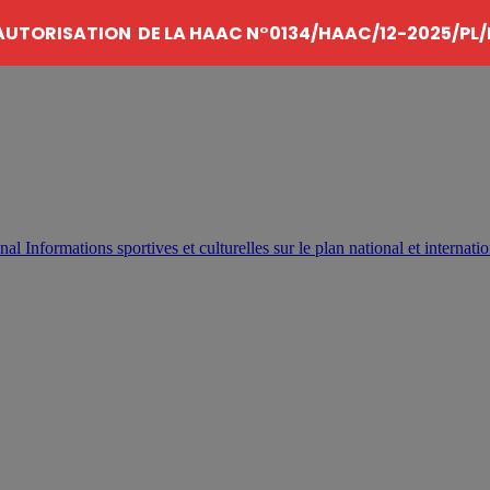
AUTORISATION DE LA HAAC N°0134/HAAC/12-2025/PL/
Informations sportives et culturelles sur le plan national et internatio